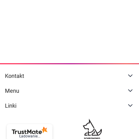
Dziecko
naszej
polityce prywatności
. Możesz określić
warunki przechowywania lub dostępu do
Higiena
cookies poprzez kliknięcie przycisku
"Ustawienia" lub możesz zaakceptować
Kosmetyki
ustawienia wszystkich cookies klikając
AKCEPTUJĘ WSZYSTKIE
Mężczyzna
Zdrowy styl życia
AKCEPTUJĘ WSZYSTKIE
Kontakt
Zabawki
Ustawienia
Menu
Sprzęt medyczny
Linki
Motoryzacja
Grupy produktowe
Ładowanie...