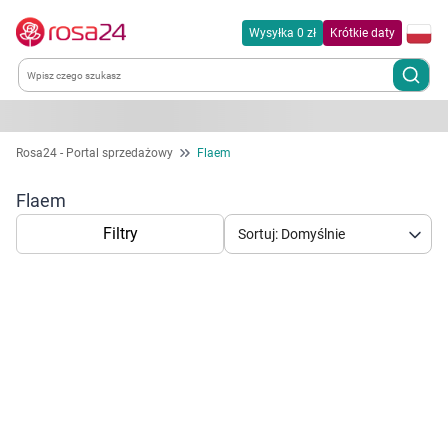
Wysyłka 0 zł
Krótkie daty
Kategorie
Rosa24 - Portal sprzedażowy
Flaem
Chemia gospodarcza
Flaem
Filtry
Sortuj: Domyślnie
Dla zwierząt
Dom i ogród
Zdrowie
Korzystamy z plików cookies w celu
Kobieta w ciąży i mama
dostosowania zawartości serwisu do Twoich
preferencji. Więcej informacji znajdziesz w