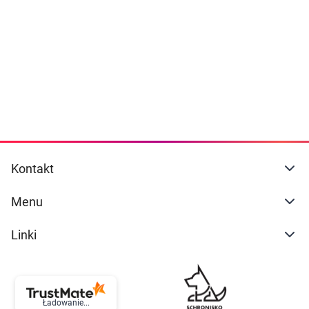
Dziecko
naszej
polityce prywatności
. Możesz określić
warunki przechowywania lub dostępu do
Higiena
cookies poprzez kliknięcie przycisku
"Ustawienia" lub możesz zaakceptować
Kosmetyki
ustawienia wszystkich cookies klikając
AKCEPTUJĘ WSZYSTKIE
Mężczyzna
Zdrowy styl życia
AKCEPTUJĘ WSZYSTKIE
Kontakt
Zabawki
Ustawienia
Menu
Sprzęt medyczny
Linki
Motoryzacja
Grupy produktowe
Ładowanie...