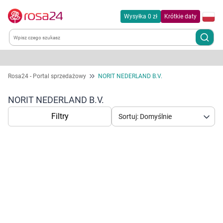
Wysyłka 0 zł
Krótkie daty
Kategorie
Rosa24 - Portal sprzedażowy
NORIT NEDERLAND B.V.
Chemia gospodarcza
NORIT NEDERLAND B.V.
Filtry
Sortuj: Domyślnie
Dla zwierząt
Dom i ogród
Zdrowie
Korzystamy z plików cookies w celu
Kobieta w ciąży i mama
dostosowania zawartości serwisu do Twoich
preferencji. Więcej informacji znajdziesz w