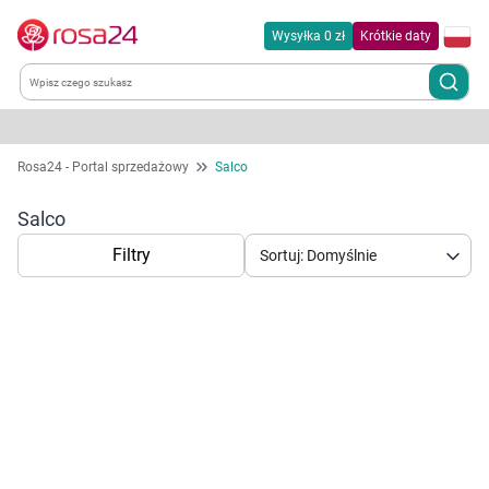
Wysyłka 0 zł
Krótkie daty
Kategorie
Rosa24 - Portal sprzedażowy
Salco
Chemia gospodarcza
Salco
Filtry
Sortuj: Domyślnie
Dla zwierząt
Dom i ogród
Zdrowie
Korzystamy z plików cookies w celu
Kobieta w ciąży i mama
dostosowania zawartości serwisu do Twoich
preferencji. Więcej informacji znajdziesz w