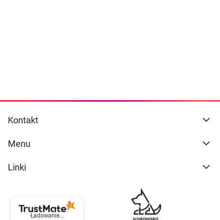
Dziecko
naszej
polityce prywatności
. Możesz określić
warunki przechowywania lub dostępu do
Higiena
cookies poprzez kliknięcie przycisku
"Ustawienia" lub możesz zaakceptować
Kosmetyki
ustawienia wszystkich cookies klikając
AKCEPTUJĘ WSZYSTKIE
Mężczyzna
Zdrowy styl życia
AKCEPTUJĘ WSZYSTKIE
Kontakt
Zabawki
Ustawienia
Menu
Sprzęt medyczny
Linki
Motoryzacja
Grupy produktowe
Ładowanie...