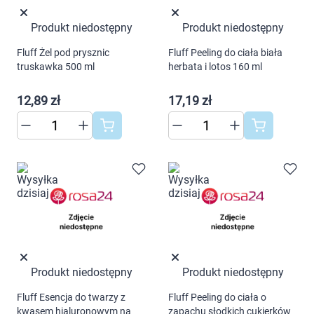
Produkt niedostępny
Produkt niedostępny
Fluff Żel pod prysznic
Fluff Peeling do ciała biała
truskawka 500 ml
herbata i lotos 160 ml
12,89 zł
17,19 zł
Produkt niedostępny
Produkt niedostępny
Korzystamy z plików cookies w celu
Fluff Esencja do twarzy z
Fluff Peeling do ciała o
dostosowania zawartości serwisu do Twoich
kwasem hialuronowym na
zapachu słodkich cukierków