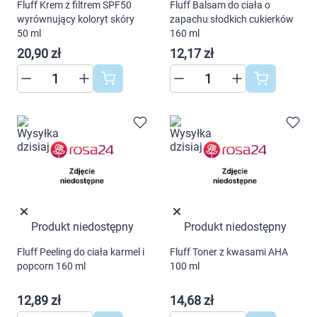
Dziecko
Fluff Krem z filtrem SPF50
Fluff Balsam do ciała o
wyrównujący koloryt skóry
zapachu słodkich cukierków
50 ml
160 ml
Higiena
20,90 zł
12,17 zł
Kosmetyki
Mężczyzna
Zdrowy styl życia
Zabawki
Sprzęt medyczny
Produkt niedostępny
Produkt niedostępny
Fluff Peeling do ciała karmel i
Fluff Toner z kwasami AHA
Motoryzacja
popcorn 160 ml
100 ml
Grupy produktowe
12,89 zł
14,68 zł