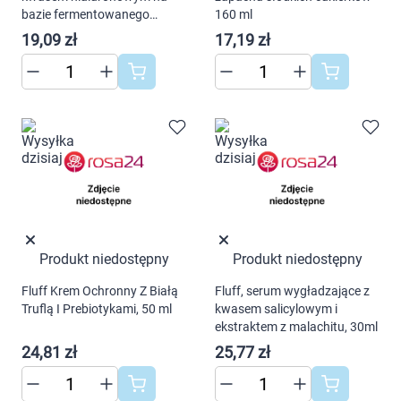
preferencji. Więcej informacji znajdziesz w
bazie fermentowanego
160 ml
ekstraktu z bambusa, 80ml
naszej
polityce prywatności
. Możesz określić
19,09 zł
17,19 zł
warunki przechowywania lub dostępu do
cookies poprzez kliknięcie przycisku
"Ustawienia" lub możesz zaakceptować
ustawienia wszystkich cookies klikając
AKCEPTUJĘ WSZYSTKIE
AKCEPTUJĘ WSZYSTKIE
Produkt niedostępny
Produkt niedostępny
Ustawienia
Fluff Krem Ochronny Z Białą
Fluff, serum wygładzające z
Truflą I Prebiotykami, 50 ml
kwasem salicylowym i
ekstraktem z malachitu, 30ml
24,81 zł
25,77 zł