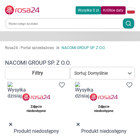
Wysyłka 0 zł
Krótkie daty
Kategorie
Rosa24 - Portal sprzedażowy
NACOMI GROUP SP. Z O.O.
Chemia gospodarcza
NACOMI GROUP SP. Z O.O.
Filtry
Sortuj: Domyślnie
Dla zwierząt
Dom i ogród
Zdrowie
Kobieta w ciąży i mama
Produkt niedostępny
Produkt niedostępny