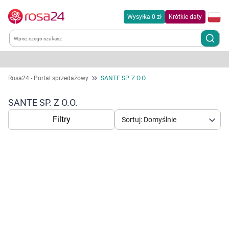
Wysyłka 0 zł
Krótkie daty
Kategorie
Rosa24 - Portal sprzedażowy
SANTE SP. Z O.O.
Chemia gospodarcza
SANTE SP. Z O.O.
Filtry
Sortuj: Domyślnie
Dla zwierząt
Dom i ogród
Zdrowie
Korzystamy z plików cookies w celu
Kobieta w ciąży i mama
dostosowania zawartości serwisu do Twoich
preferencji. Więcej informacji znajdziesz w