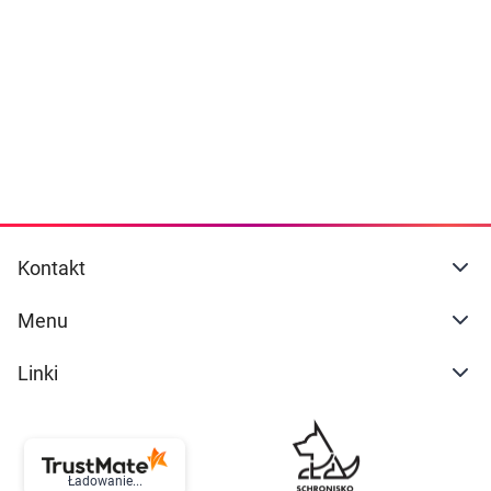
Dziecko
naszej
polityce prywatności
. Możesz określić
warunki przechowywania lub dostępu do
Higiena
cookies poprzez kliknięcie przycisku
"Ustawienia" lub możesz zaakceptować
Kosmetyki
ustawienia wszystkich cookies klikając
AKCEPTUJĘ WSZYSTKIE
Mężczyzna
Zdrowy styl życia
AKCEPTUJĘ WSZYSTKIE
Kontakt
Zabawki
Ustawienia
Menu
Sprzęt medyczny
Linki
Motoryzacja
Grupy produktowe
Ładowanie...