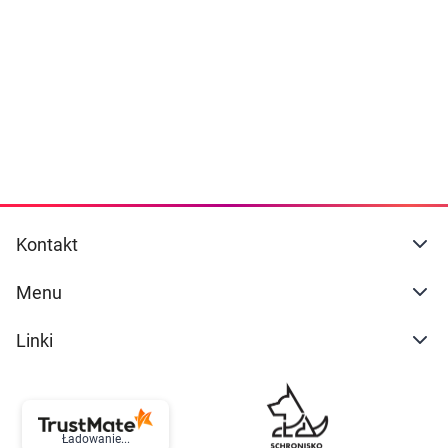
Dziecko
naszej
polityce prywatności
. Możesz określić
warunki przechowywania lub dostępu do
Higiena
cookies poprzez kliknięcie przycisku
"Ustawienia" lub możesz zaakceptować
Kosmetyki
ustawienia wszystkich cookies klikając
AKCEPTUJĘ WSZYSTKIE
Mężczyzna
Zdrowy styl życia
AKCEPTUJĘ WSZYSTKIE
Kontakt
Zabawki
Ustawienia
Menu
Sprzęt medyczny
Linki
Motoryzacja
Grupy produktowe
Ładowanie...