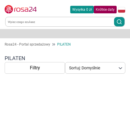
Wysyłka 0 zł
Krótkie daty
Kategorie
Rosa24 - Portal sprzedażowy
PILATEN
Chemia gospodarcza
PILATEN
Filtry
Sortuj: Domyślnie
Dla zwierząt
Dom i ogród
Zdrowie
Korzystamy z plików cookies w celu
Kobieta w ciąży i mama
dostosowania zawartości serwisu do Twoich
preferencji. Więcej informacji znajdziesz w