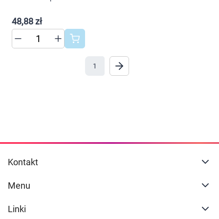
Dziecko
dostosowania zawartości serwisu do Twoich
preferencji. Więcej informacji znajdziesz w
48,88 zł
Higiena
naszej
polityce prywatności
. Możesz określić
warunki przechowywania lub dostępu do
Kosmetyki
cookies poprzez kliknięcie przycisku
"Ustawienia" lub możesz zaakceptować
1
Mężczyzna
ustawienia wszystkich cookies klikając
AKCEPTUJĘ WSZYSTKIE
Zdrowy styl życia
Zabawki
AKCEPTUJĘ WSZYSTKIE
Sprzęt medyczny
Ustawienia
Kontakt
Motoryzacja
Menu
Grupy produktowe
Linki