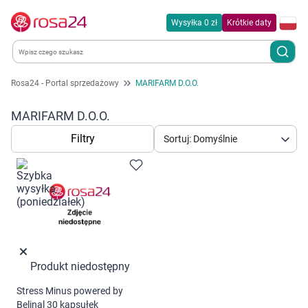
Wysyłka 0 zł
Krótkie daty
Rosa24 - Portal sprzedażowy
MARIFARM D.O.O.
Kategorie
MARIFARM D.O.O.
Chemia gospodarcza
Filtry
Sortuj: Domyślnie
Dla zwierząt
Dom i ogród
Zdrowie
Produkt niedostępny
Kobieta w ciąży i mama
Stress Minus powered by
Korzystamy z plików cookies w celu
Belinal 30 kapsułek