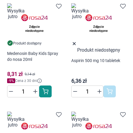
Marki
Produkt dostępny
Produkt niedostępny
Medenosin Baby Kids Spray
do nosa 20ml
Aspirin 500 mg 10 tabletek
Korzystamy z plików cookies w celu
8,31 zł
9,14 zł
dostosowania zawartości serwisu do Twoich
6,36 zł
-
9
%
Cena z 30 dni
preferencji. Więcej informacji znajdziesz w
naszej
polityce prywatności
. Możesz określić
warunki przechowywania lub dostępu do
cookies poprzez kliknięcie przycisku
"Ustawienia" lub możesz zaakceptować
ustawienia wszystkich cookies klikając
AKCEPTUJĘ WSZYSTKIE