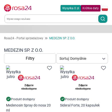
Wysyłka 0 zł
Krótkie daty
Kategorie
Rosa24 - Portal sprzedażowy
MEDEZIN SP. Z O.O.
Chemia gospodarcza
MEDEZIN SP. Z O.O.
Filtry
Sortuj: Domyślnie
Dla zwierząt
Dom i ogród
Zdrowie
Kobieta w ciąży i mama
Produkt dostępny
Produkt dostępny
Medenosin Spray do nosa 20
Sideral Forte, 20 kapsułek
ml