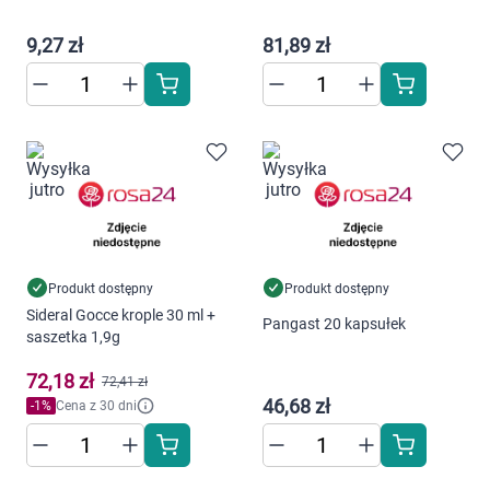
Dziecko
9,27 zł
81,89 zł
Higiena
Kosmetyki
Mężczyzna
Zdrowy styl życia
Zabawki
Produkt dostępny
Produkt dostępny
Sideral Gocce krople 30 ml +
Pangast 20 kapsułek
saszetka 1,9g
Sprzęt medyczny
72,18 zł
72,41 zł
Motoryzacja
46,68 zł
-
1
%
Cena z 30 dni
Grupy produktowe