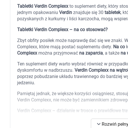
Zabawki
Tabletki Verdin Complexx
to suplement diety, który st
Zwierzęta gospodarskie
jednym opakowaniu
Verdin
znajduje się 30
tabletek
, k
Akwarystyka
pozyskanych z kurkumy i liści karczocha, mogą wspie
Tabletki Verdin Complexx – na co stosować?
Zbyt obfity posiłek może naprawdę dać się we znaki.
Complexx, które mają postać suplementu diety.
Na co
k
Complexx
można przyjmować
na zaparcia
, a także
na 
Ten suplement diety warto wybrać również w przypadku
dyskomfortu w nadbrzuszu.
Verdin Complexx na wątro
poprzez pobudzanie układu trawiennego do bardziej w
jedzeniu.
Pamiętaj jednak, że większe korzyści osiągniesz, stosu
Verdin Complexx, nie może być zamiennikiem zdrowego
Verdin Complexx – działanie w trosce o prawidłowe tra
Preparat
Verdin Complexx
zawiera substancje, takie ja
K
Rozwiń pełny
problemach z trawieniem. Cynaryna to składnik
tablet