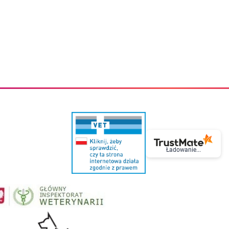
eczki do zębów dla dzieci
Kremy do twarzy
cięce
Kremy przeciwzmarszczkowe
i
Kremy na noc
ory i akcesoria
Cera mieszana tłusta trądzikowa
i i akcesoria
Cera sucha
Smoczki uspokajające dla dzieci i niemowlaków
Cera naczynkowa
Akcesoria do smoczków
Cera wrażliwa i atopowa
 i tekstylia dla dzieci
Na dzień
Otulacze
Na dzień i na noc
Prześcieradła, podkłady
Mgiełki do twarzy
ria do kąpieli
Olejki do twarzy
i
Paski i plastry oczyszczające
nie dzieci
Preparaty punktowe
Szczoteczki i akcesoria do mycia butelek dla dzieci i niemow
Serum do twarzy
Termosy dla dzieci i niemowląt
Wody termalne
Ładowanie...
Śniadaniowki dla dzieci i niemowląt
Korean Beauty
Sterylizatory do butelek dla dzieci i niemowląt
Do rzęs i brwi
Butelki dla dzieci
Kosmetyki do makijażu oczu
Akcesoria do butelek i kubków
Tusze do rzęs
Kubki dla dzieci
Kredki do oczu
Podgrzewacze
Eyelinery
Przechowywanie mleka
Cienie do powiek
Śliniaki
Artykuły kosmetyczne