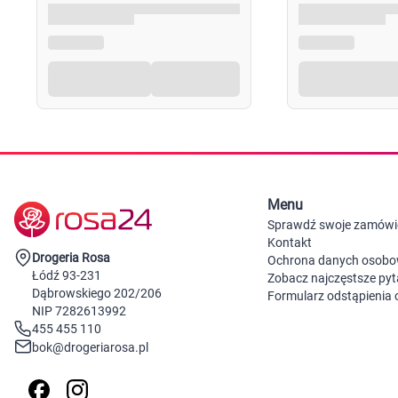
trybu życia. Nie należy przekraczać zalecanej porcji p
powinny być przechowywane w sposób niedostępny dla
sugerujemy zapoznanie się z dokładnymi informacjam
Uwagi
Kopiowanie oraz rozpowszechnianie opisów jest zabroni
autorskim i prawach - pokrewnych (Dz. U. z 2006 r. Nr 9
Menu
Sprawdź swoje zamówi
Kontakt
Drogeria Rosa
Ochrona danych osob
Łódź 93-231
Zobacz najczęstsze pyt
Dąbrowskiego 202/206
Formularz odstąpienia
NIP 7282613992
455 455 110
bok@drogeriarosa.pl