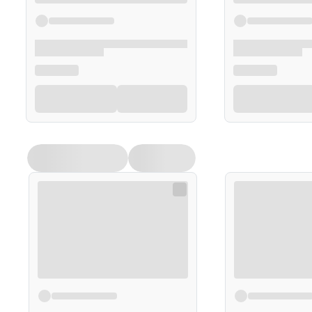
Zalecane spożycie
Dorośli
:
4 tabletki na dobę.
Przeciwwskazania
Nie należy przekraczać zalecanej dobowej porcji.
Suplement diety nie może być stosowany jako sub
życia.
Nie przyjmować w przypadku nadwrażliwości na k
Kobiety w ciąży i karmiące piersią przed rozpo
się z lekarzem.
Opakowanie
30 tabletek
Suplementy diety nie mogą być stosowane jako substyt