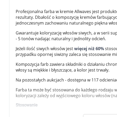
Zabawki
Zwierzęta gospodarskie
Profesjonalna farba w kremie Allwaves jest produ
Akwarystyka
rezultaty. Dbałość o kompozycję kremów farbującyc
jednoczesnym zachowaniu naturalnego piękna włosa 
Gwarantuje koloryzację włosów siwych, a w serii sup
- 5 tonów nadając naturalny i jednolity odcień.
Jeżeli ilość siwych włosów jest
więcej niż 60%
stosow
przypadku opornej siwizny zaleca się stosowanie m
Kompozycja farb zawiera składniki o działaniu chro
włosy są miękkie i błyszczące, a kolor jest trwały.
Na pozostałych aukcjach - dostępna w 117 odcienia
Farba ta może być stosowana do każdego rodzaju wł
koloryzacji zależy od wyjściowego koloru włosów (n
Stosowanie
Farbę należy pomieszać z odpowiednim oxydantem w 
K