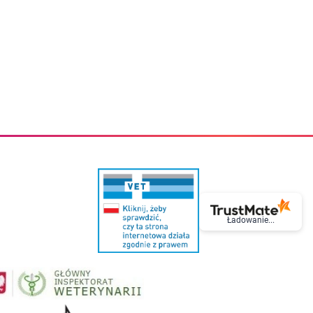
eczki do zębów dla dzieci
Kremy do twarzy
cięce
Kremy przeciwzmarszczkowe
i
Kremy na noc
ory i akcesoria
Cera mieszana tłusta trądzikowa
i i akcesoria
Cera sucha
Smoczki uspokajające dla dzieci i niemowlaków
Cera naczynkowa
Akcesoria do smoczków
Cera wrażliwa i atopowa
 i tekstylia dla dzieci
Na dzień
Otulacze
Na dzień i na noc
Prześcieradła, podkłady
Mgiełki do twarzy
ria do kąpieli
Olejki do twarzy
i
Paski i plastry oczyszczające
nie dzieci
Preparaty punktowe
Szczoteczki i akcesoria do mycia butelek dla dzieci i niemow
Serum do twarzy
Termosy dla dzieci i niemowląt
Wody termalne
Śniadaniowki dla dzieci i niemowląt
Korean Beauty
Ładowanie...
Sterylizatory do butelek dla dzieci i niemowląt
Do rzęs i brwi
Butelki dla dzieci
Kosmetyki do makijażu oczu
Akcesoria do butelek i kubków
Tusze do rzęs
Kubki dla dzieci
Kredki do oczu
Podgrzewacze
Eyelinery
Przechowywanie mleka
Cienie do powiek
Śliniaki
Artykuły kosmetyczne