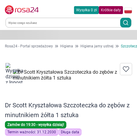
Wysyłka 0 zł
Krótkie daty
Kategorie
Rosa24 - Portal sprzedażowy
Higiena
Higiena jamy ustnej
Szczotec
Chemia gospodarcza
Dla zwierząt
Dom i ogród
Dr Scott Kryształowa Szczoteczka do zębów z
Zdrowie
minutnikiem żółta 1 sztuka
Kobieta w ciąży i mama
Zamów do 19:30 - wysyłka dzisiaj!
Termin ważności: 31.12.2030
Długa data