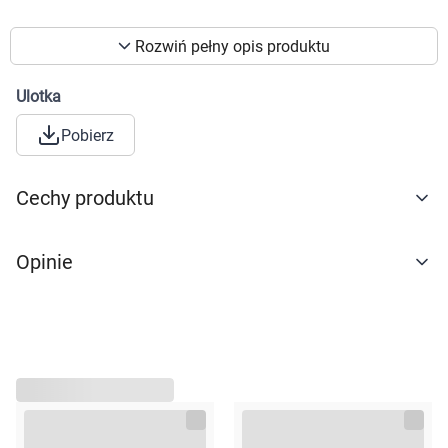
Korzystamy z plików cookies w celu
dostosowania zawartości serwisu do Twoich
Rozwiń pełny opis produktu
preferencji. Więcej informacji znajdziesz w
naszej
polityce prywatności
. Możesz określić
Ulotka
warunki przechowywania lub dostępu do
cookies poprzez kliknięcie przycisku
Pobierz
"Ustawienia" lub możesz zaakceptować
ustawienia wszystkich cookies klikając
Cechy produktu
AKCEPTUJĘ WSZYSTKIE
Opinie
AKCEPTUJĘ WSZYSTKIE
Ustawienia