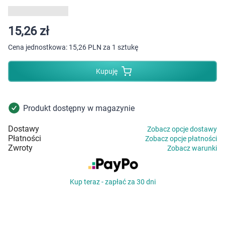
Dziecko
Higiena
15,26 zł
Cena jednostkowa:
15,26 PLN za 1 sztukę
Kosmetyki
Kupuję
Mężczyzna
Zdrowy styl życia
Produkt dostępny w magazynie
Dostawy
Zobacz opcje dostawy
Zabawki
Płatności
Zobacz opcje płatności
Zwroty
Zobacz warunki
Sprzęt medyczny
Kup teraz - zapłać za 30 dni
Motoryzacja
Grupy produktowe