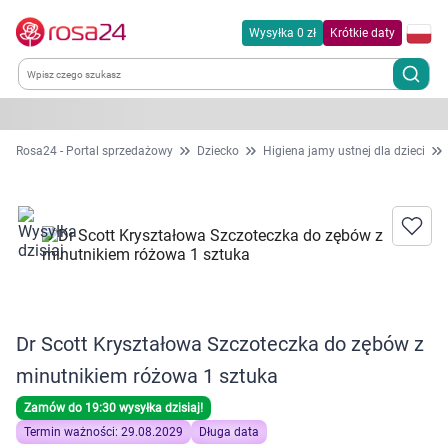
Wysyłka 0 zł
Krótkie daty
Kategorie
Rosa24 - Portal sprzedażowy
Dziecko
Higiena jamy ustnej dla dzieci
Chemia gospodarcza
Dla zwierząt
Dom i ogród
Dr Scott Kryształowa Szczoteczka do zębów z
Zdrowie
minutnikiem różowa 1 sztuka
Kobieta w ciąży i mama
Zamów do 19:30 wysyłka dzisiaj!
Termin ważności: 29.08.2029
Długa data