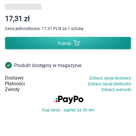
Dziecko
Higiena
17,31 zł
Cena jednostkowa:
17,31 PLN za 1 sztukę
Kosmetyki
Kupuję
Mężczyzna
Zdrowy styl życia
Produkt dostępny w magazynie
Dostawy
Zobacz opcje dostawy
Zabawki
Płatności
Zobacz opcje płatności
Zwroty
Zobacz warunki
Sprzęt medyczny
Kup teraz - zapłać za 30 dni
Motoryzacja
Grupy produktowe