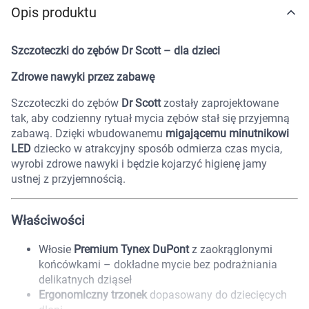
Opis produktu
Marki
Szczoteczki do zębów Dr Scott – dla dzieci
Zdrowe nawyki przez zabawę
Szczoteczki do zębów
Dr Scott
zostały zaprojektowane
tak, aby codzienny rytuał mycia zębów stał się przyjemną
zabawą. Dzięki wbudowanemu
migającemu minutnikowi
LED
dziecko w atrakcyjny sposób odmierza czas mycia,
wyrobi zdrowe nawyki i będzie kojarzyć higienę jamy
ustnej z przyjemnością.
Właściwości
Włosie
Premium Tynex DuPont
z zaokrąglonymi
końcówkami – dokładne mycie bez podrażniania
delikatnych dziąseł
Ergonomiczny trzonek
dopasowany do dziecięcych