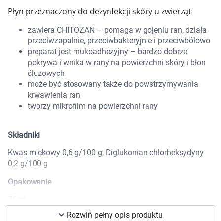
Płyn przeznaczony do dezynfekcji skóry u zwierząt
Marki
zawiera CHITOZAN – pomaga w gojeniu ran, działa
przeciwzapalnie, przeciwbakteryjnie i przeciwbólowo
preparat jest mukoadhezyjny – bardzo dobrze
pokrywa i wnika w rany na powierzchni skóry i błon
śluzowych
może być stosowany także do powstrzymywania
krwawienia ran
tworzy mikrofilm na powierzchni rany
Składniki
Kwas mlekowy 0,6 g/100 g, Diglukonian chlorheksydyny
0,2 g/100 g
Opakowanie
Korzystamy z plików cookies w celu
75ml
dostosowania zawartości serwisu do Twoich
Rozwiń pełny opis produktu
preferencji. Więcej informacji znajdziesz w
Uwagi