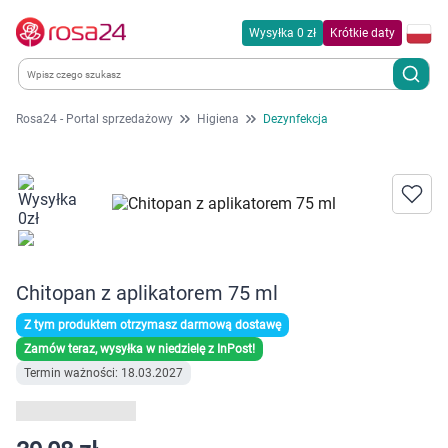
Wysyłka 0 zł
Krótkie daty
Rosa24 - Portal sprzedażowy
Higiena
Dezynfekcja
Kategorie
Chemia gospodarcza
Dla zwierząt
Chitopan z aplikatorem 75 ml
Dom i ogród
Z tym produktem otrzymasz darmową dostawę
Zdrowie
Zamów teraz, wysyłka w niedzielę z InPost!
Termin ważności: 18.03.2027
Kobieta w ciąży i mama