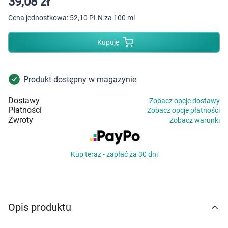
39,08 zł
Dziecko
Cena jednostkowa:
52,10 PLN za 100 ml
Higiena
Kupuję
Kosmetyki
Produkt dostępny w magazynie
Mężczyzna
Dostawy
Zobacz opcje dostawy
Zdrowy styl życia
Płatności
Zobacz opcje płatności
Zwroty
Zobacz warunki
Zabawki
Kup teraz - zapłać za 30 dni
Sprzęt medyczny
Motoryzacja
Opis produktu
Grupy produktowe