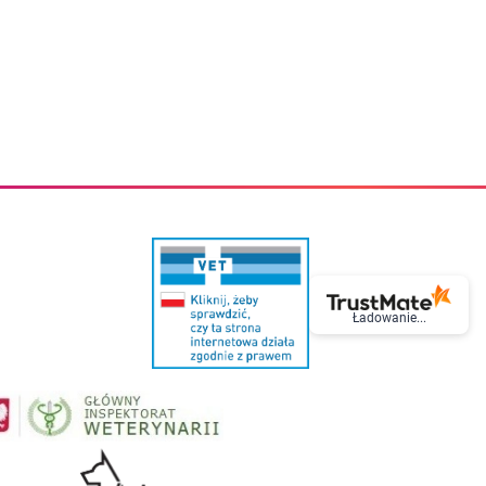
eczki do zębów dla dzieci
Kremy do twarzy
cięce
Kremy przeciwzmarszczkowe
i
Kremy na noc
ory i akcesoria
Cera mieszana tłusta trądzikowa
i i akcesoria
Cera sucha
Smoczki uspokajające dla dzieci i niemowlaków
Cera naczynkowa
Akcesoria do smoczków
Cera wrażliwa i atopowa
 i tekstylia dla dzieci
Na dzień
Otulacze
Na dzień i na noc
Prześcieradła, podkłady
Mgiełki do twarzy
ria do kąpieli
Olejki do twarzy
i
Paski i plastry oczyszczające
nie dzieci
Preparaty punktowe
Szczoteczki i akcesoria do mycia butelek dla dzieci i niemow
Serum do twarzy
Termosy dla dzieci i niemowląt
Wody termalne
Ładowanie...
Śniadaniowki dla dzieci i niemowląt
Korean Beauty
Sterylizatory do butelek dla dzieci i niemowląt
Do rzęs i brwi
Butelki dla dzieci
Kosmetyki do makijażu oczu
Akcesoria do butelek i kubków
Tusze do rzęs
Kubki dla dzieci
Kredki do oczu
Podgrzewacze
Eyelinery
Przechowywanie mleka
Cienie do powiek
Śliniaki
Artykuły kosmetyczne