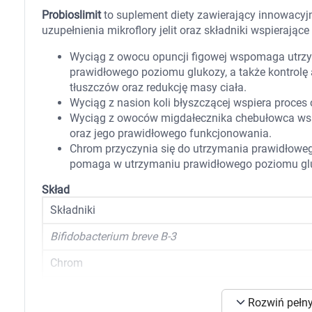
Zabawki
Probioslimit
to suplement diety zawierający innowacyj
Zwierzęta gospodarskie
uzupełnienia mikroflory jelit oraz składniki wspierające
Akwarystyka
Wyciąg z owocu opuncji figowej wspomaga utrzy
prawidłowego poziomu glukozy, a także kontrolę 
tłuszczów oraz redukcję masy ciała.
Wyciąg z nasion koli błyszczącej wspiera proces 
Wyciąg z owoców migdałecznika chebułowca w
oraz jego prawidłowego funkcjonowania.
Chrom przyczynia się do utrzymania prawidłow
pomaga w utrzymaniu prawidłowego poziomu glu
Skład
Składniki
Bifidobacterium breve B-3
Chrom
Wyciąg z owocu opuncji figowej
K
Rozwiń pełny