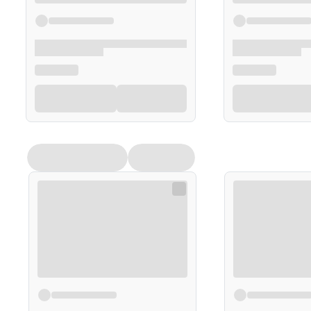
Suplementy diety nie mogą być stosowane jako substyt
trybu życia. Nie należy przekraczać zalecanej porcji p
powinny być przechowywane w sposób niedostępny dla
sugerujemy zapoznanie się z dokładnymi informacjam