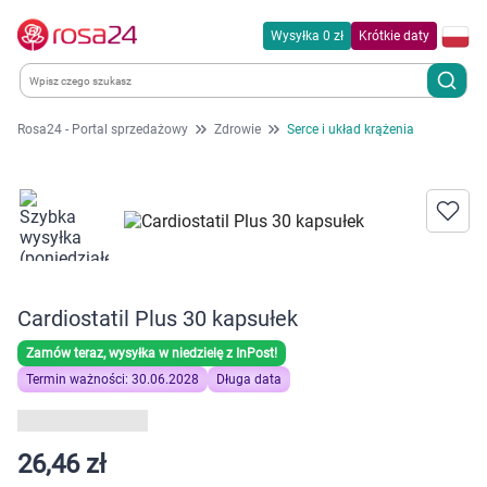
Wysyłka 0 zł
Krótkie daty
Rosa24 - Portal sprzedażowy
Zdrowie
Serce i układ krążenia
Kategorie
Chemia gospodarcza
Dla zwierząt
Cardiostatil Plus 30 kapsułek
Dom i ogród
Zamów teraz, wysyłka w niedzielę z InPost!
Zdrowie
Termin ważności: 30.06.2028
Długa data
Kobieta w ciąży i mama
26,46 zł