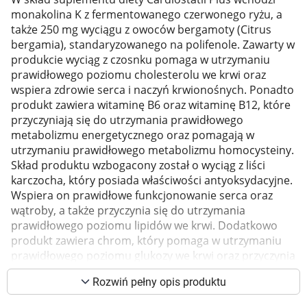
monakolina K z fermentowanego czerwonego ryżu, a
Marki
także 250 mg wyciągu z owoców bergamoty (Citrus
bergamia), standaryzowanego na polifenole. Zawarty w
produkcie wyciąg z czosnku pomaga w utrzymaniu
prawidłowego poziomu cholesterolu we krwi oraz
wspiera zdrowie serca i naczyń krwionośnych. Ponadto
produkt zawiera witaminę B6 oraz witaminę B12, które
przyczyniają się do utrzymania prawidłowego
metabolizmu energetycznego oraz pomagają w
utrzymaniu prawidłowego metabolizmu homocysteiny.
Skład produktu wzbogacony został o wyciąg z liści
karczocha, który posiada właściwości antyoksydacyjne.
Wspiera on prawidłowe funkcjonowanie serca oraz
wątroby, a także przyczynia się do utrzymania
prawidłowego poziomu lipidów we krwi. Dodatkowo
produkt zawiera chrom, który pomaga w utrzymaniu
prawidłowego poziomu glukozy we krwi oraz przyczynia
Korzystamy z plików cookies w celu
się do utrzymania prawidłowego metabolizmu
dostosowania zawartości serwisu do Twoich
Rozwiń pełny opis produktu
makroskładników odżywczych. Ponadto w składzie
preferencji. Więcej informacji znajdziesz w
produktu znalazł się kwas foliowy, należący do folianów,