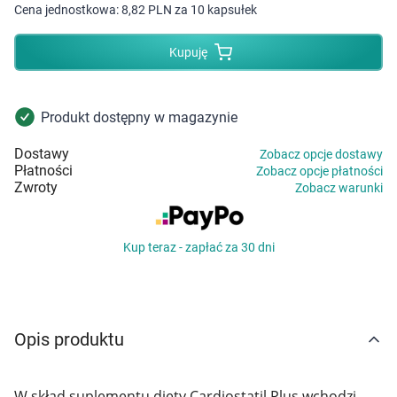
Dziecko
Cena jednostkowa:
8,82 PLN za 10 kapsułek
Higiena
Kupuję
Kosmetyki
Produkt dostępny w magazynie
Mężczyzna
Dostawy
Zobacz opcje dostawy
Płatności
Zobacz opcje płatności
Zdrowy styl życia
Zwroty
Zobacz warunki
Zabawki
Kup teraz - zapłać za 30 dni
Sprzęt medyczny
Motoryzacja
Opis produktu
Grupy produktowe
W skład suplementu diety Cardiostatil Plus wchodzi