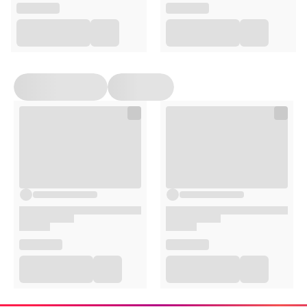
30 kapsułek
Suplementy diety nie mogą być stosowane jako substytut
(zamiennik) zróżnicowanej diety ani zdrowego trybu życia.
Nie należy przekraczać zalecanej porcji produktu do
spożycia w ciągu dnia. Suplementy diety powinny być
przechowywane w sposób niedostępny dla małych dzieci.
Przed zastosowaniem produktu sugerujemy zapoznanie
się z dokładnymi informacjami podanymi na opakowaniu
lub załączonej ulotce.