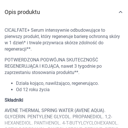
Marki
Opis produktu
CICALFATE+ Serum intensywnie odbudowujące to
pierwszy produkt, który regeneruje barierę ochronną skóry
w 1 dzień* i trwale przywraca skórze zdolność do
regeneracji**.
POTWIERDZONA PODWÓJNA SKUTECZNOŚĆ
REGENERUJĄCA I KOJĄCA, nawet 3 tygodnie po
zaprzestaniu stosowania produktu**.
Działa kojąco, nawilżająco, regenerująco.
Od 12 roku życia
Składniki
AVENE THERMAL SPRING WATER (AVENE AQUA).
GLYCERIN. PENTYLENE GLYCOL. PROPANEDIOL. 1,2-
HEXANEDIOL. PANTHENOL. 4-T-BUTYLCYCLOHEXANOL.
Korzystamy z plików cookies w celu