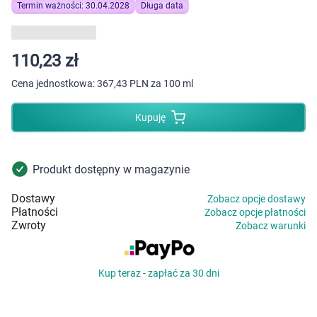
Dziecko
Termin ważności: 30.04.2028
Długa data
Higiena
110,23 zł
Kosmetyki
Cena jednostkowa:
367,43 PLN za 100 ml
Mężczyzna
Kupuję
Zdrowy styl życia
Produkt dostępny w magazynie
Zabawki
Dostawy
Zobacz opcje dostawy
Płatności
Zobacz opcje płatności
Sprzęt medyczny
Zwroty
Zobacz warunki
Motoryzacja
Kup teraz - zapłać za 30 dni
Grupy produktowe