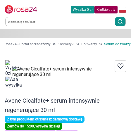
Wysyłka 0 zł
Krótkie daty
Kategorie
Rosa24 - Portal sprzedażowy
Kosmetyki
Do twarzy
Serum do twarzy
Chemia gospodarcza
Dla zwierząt
Dom i ogród
Avene Cicalfate+ serum intensywnie
Zdrowie
regenerujące 30 ml
Kobieta w ciąży i mama
Z tym produktem otrzymasz darmową dostawę
Zamów do 15:00, wysyłka dzisiaj!