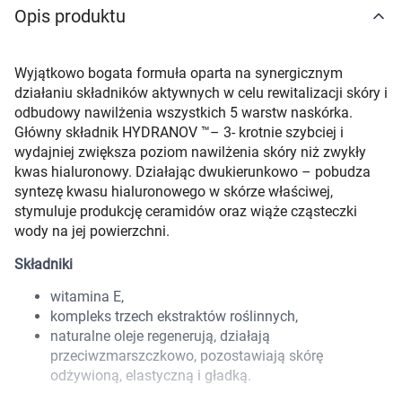
Opis produktu
Marki
Wyjątkowo bogata formuła oparta na synergicznym
działaniu składników aktywnych w celu rewitalizacji skóry i
odbudowy nawilżenia wszystkich 5 warstw naskórka.
Główny składnik HYDRANOV ™– 3- krotnie szybciej i
wydajniej zwiększa poziom nawilżenia skóry niż zwykły
kwas hialuronowy. Działając dwukierunkowo – pobudza
syntezę kwasu hialuronowego w skórze właściwej,
stymuluje produkcję ceramidów oraz wiąże cząsteczki
wody na jej powierzchni.
Składniki
witamina E,
kompleks trzech ekstraktów roślinnych,
naturalne oleje regenerują, działają
przeciwzmarszczkowo, pozostawiają skórę
odżywioną, elastyczną i gładką.
Korzystamy z plików cookies w celu
dostosowania zawartości serwisu do Twoich