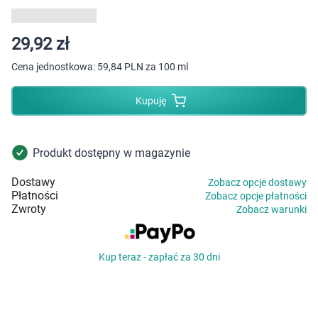
Dziecko
Higiena
29,92 zł
Cena jednostkowa:
59,84 PLN za 100 ml
Kosmetyki
Kupuję
Mężczyzna
Zdrowy styl życia
Produkt dostępny w magazynie
Dostawy
Zobacz opcje dostawy
Zabawki
Płatności
Zobacz opcje płatności
Zwroty
Zobacz warunki
Sprzęt medyczny
Kup teraz - zapłać za 30 dni
Motoryzacja
Grupy produktowe