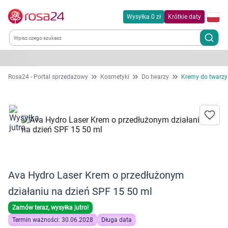
Wysyłka 0 zł
Krótkie daty
Kategorie
Rosa24 - Portal sprzedażowy
Kosmetyki
Do twarzy
Kremy do twarzy
Chemia gospodarcza
Dla zwierząt
Dom i ogród
Ava Hydro Laser Krem o przedłużonym
Zdrowie
działaniu na dzień SPF 15 50 ml
Kobieta w ciąży i mama
Zamów teraz, wysyłka jutro!
Termin ważności: 30.06.2028
Długa data