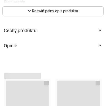
Opakowanie
preferencji. Więcej informacji znajdziesz w
50ml
naszej
polityce prywatności
. Możesz określić
Rozwiń pełny opis produktu
warunki przechowywania lub dostępu do
cookies poprzez kliknięcie przycisku
"Ustawienia" lub możesz zaakceptować
Cechy produktu
ustawienia wszystkich cookies klikając
AKCEPTUJĘ WSZYSTKIE
Opinie
AKCEPTUJĘ WSZYSTKIE
Ustawienia