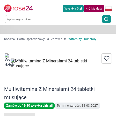
Wysyłka 0 zł
Krótkie daty
Kategorie
Rosa24 - Portal sprzedażowy
Zdrowie
Witaminy i minerały
Chemia gospodarcza
Dla zwierząt
Dom i ogród
Multiwitamina Z Minerałami 24 tabletki
Zdrowie
musujące
Kobieta w ciąży i mama
Zamów do 19:30 wysyłka dzisiaj!
Termin ważności: 31.03.2027