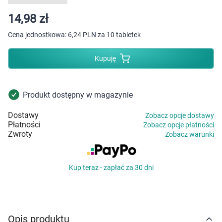
Dziecko
14,98 zł
Higiena
Cena jednostkowa:
6,24 PLN za 10 tabletek
Kosmetyki
Kupuję
Mężczyzna
Produkt dostępny w magazynie
Zdrowy styl życia
Dostawy
Zobacz opcje dostawy
Płatności
Zobacz opcje płatności
Zabawki
Zwroty
Zobacz warunki
Sprzęt medyczny
Kup teraz - zapłać za 30 dni
Motoryzacja
Grupy produktowe
Opis produktu