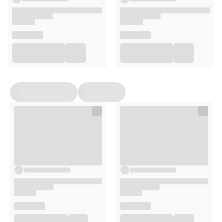
spożycia w ciągu dnia. Suplementy diety powinny być
przechowywane w sposób niedostępny dla małych dzieci.
Przed zastosowaniem produktu sugerujemy zapoznanie
się z dokładnymi informacjami podanymi na opakowaniu
lub załączonej ulotce.