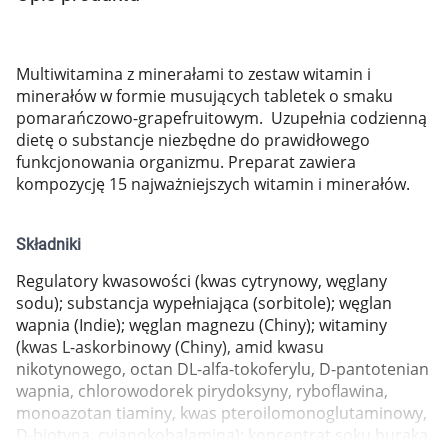
Marki
Multiwitamina z minerałami to zestaw witamin i
minerałów w formie musujących tabletek o smaku
pomarańczowo-grapefruitowym. Uzupełnia codzienną
dietę o substancje niezbędne do prawidłowego
funkcjonowania organizmu. Preparat zawiera
kompozycję 15 najważniejszych witamin i minerałów.
Składniki
Regulatory kwasowości (kwas cytrynowy, węglany
sodu); substancja wypełniająca (sorbitole); węglan
wapnia (Indie); węglan magnezu (Chiny); witaminy
(kwas L-askorbinowy (Chiny), amid kwasu
nikotynowego, octan DL-alfa-tokoferylu, D-pantotenian
wapnia, chlorowodorek pirydoksyny, ryboflawina,
Korzystamy z plików cookies w celu
monoazotan tiaminy, kwas pteroilomonoglutaminowy,
dostosowania zawartości serwisu do Twoich
D-biotyna, cyjanokobalamina); koncentrat soku buraka