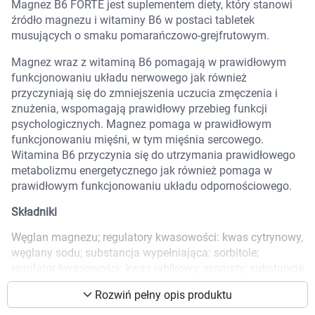
Magnez B6 FORTE jest suplementem diety, który stanowi
Marki
źródło magnezu i witaminy B6 w postaci tabletek
musujących o smaku pomarańczowo-grejfrutowym.
Magnez wraz z witaminą B6 pomagają w prawidłowym
funkcjonowaniu układu nerwowego jak również
przyczyniają się do zmniejszenia uczucia zmęczenia i
znużenia, wspomagają prawidłowy przebieg funkcji
psychologicznych. Magnez pomaga w prawidłowym
funkcjonowaniu mięśni, w tym mięśnia sercowego.
Witamina B6 przyczynia się do utrzymania prawidłowego
metabolizmu energetycznego jak również pomaga w
prawidłowym funkcjonowaniu układu odpornościowego.
Składniki
Węglan magnezu; regulatory kwasowości: kwas cytrynowy,
węglany sodu; substancja wypełniająca: sorbitole;
regulator kwasowości: kwas jabłkowy; aromaty; substancje
Korzystamy z plików cookies w celu
słodzące: cyklaminiany, sacharyny; koncentrat z buraka
dostosowania zawartości serwisu do Twoich
Rozwiń pełny opis produktu
czerwonego w proszku; barwnik: karoteny; substancje
preferencji. Więcej informacji znajdziesz w
przeciwzbrylające: poliwinylopirolidon, glikol