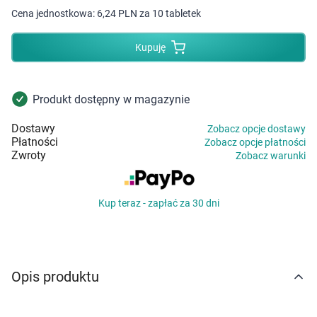
Dziecko
Cena jednostkowa:
6,24 PLN za 10 tabletek
Higiena
Kupuję
Kosmetyki
Produkt dostępny w magazynie
Mężczyzna
Dostawy
Zobacz opcje dostawy
Płatności
Zobacz opcje płatności
Zdrowy styl życia
Zwroty
Zobacz warunki
Zabawki
Kup teraz - zapłać za 30 dni
Sprzęt medyczny
Motoryzacja
Opis produktu
Grupy produktowe