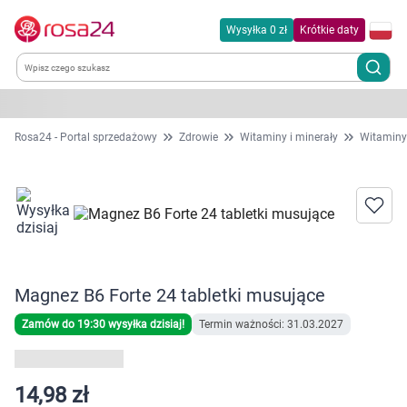
Wysyłka 0 zł
Krótkie daty
Kategorie
Rosa24 - Portal sprzedażowy
Zdrowie
Witaminy i minerały
Witaminy
Chemia gospodarcza
Dla zwierząt
Dom i ogród
Magnez B6 Forte 24 tabletki musujące
Zdrowie
Zamów do 19:30 wysyłka dzisiaj!
Termin ważności: 31.03.2027
Kobieta w ciąży i mama
14,98 zł