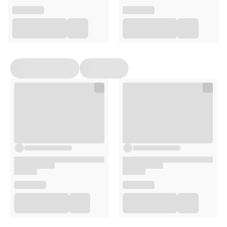
Suplementy diety nie mogą być stosowane jako substytut
(zamiennik) zróżnicowanej diety ani zdrowego trybu życia.
Nie należy przekraczać zalecanej porcji produktu do
spożycia w ciągu dnia. Suplementy diety powinny być
przechowywane w sposób niedostępny dla małych dzieci.
Przed zastosowaniem produktu sugerujemy zapoznanie
się z dokładnymi informacjami podanymi na opakowaniu
lub załączonej ulotce.