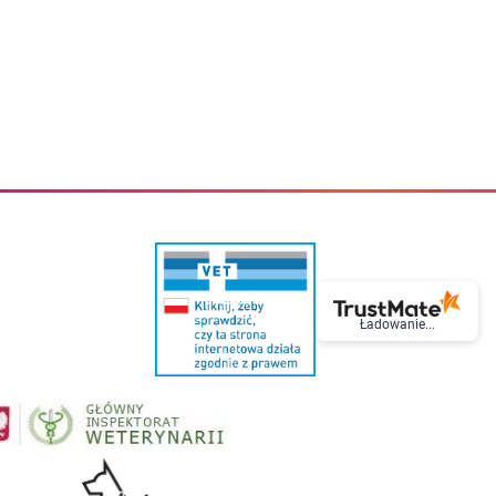
eczki do zębów dla dzieci
Kremy do twarzy
cięce
Kremy przeciwzmarszczkowe
i
Kremy na noc
ory i akcesoria
Cera mieszana tłusta trądzikowa
i i akcesoria
Cera sucha
Smoczki uspokajające dla dzieci i niemowlaków
Cera naczynkowa
Akcesoria do smoczków
Cera wrażliwa i atopowa
 i tekstylia dla dzieci
Na dzień
Otulacze
Na dzień i na noc
Prześcieradła, podkłady
Mgiełki do twarzy
ria do kąpieli
Olejki do twarzy
i
Paski i plastry oczyszczające
nie dzieci
Preparaty punktowe
Szczoteczki i akcesoria do mycia butelek dla dzieci i niemow
Serum do twarzy
Termosy dla dzieci i niemowląt
Wody termalne
Ładowanie...
Śniadaniowki dla dzieci i niemowląt
Korean Beauty
Sterylizatory do butelek dla dzieci i niemowląt
Do rzęs i brwi
Butelki dla dzieci
Kosmetyki do makijażu oczu
Akcesoria do butelek i kubków
Tusze do rzęs
Kubki dla dzieci
Kredki do oczu
Podgrzewacze
Eyelinery
Przechowywanie mleka
Cienie do powiek
Śliniaki
Artykuły kosmetyczne