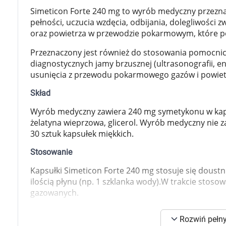
Zabawki
Simeticon Forte 240 mg to wyrób medyczny przezna
Zwierzęta gospodarskie
pełności, uczucia wzdęcia, odbijania, dolegliwośc
Akwarystyka
oraz powietrza w przewodzie pokarmowym, które pow
Przeznaczony jest również do stosowania pomocni
diagnostycznych jamy brzusznej (ultrasonografii, end
usunięcia z przewodu pokarmowego gazów i powietr
Skład
Wyrób medyczny zawiera 240 mg symetykonu w kapsuł
żelatyna wieprzowa, glicerol. Wyrób medyczny nie 
30 sztuk kapsułek miękkich.
Stosowanie
Kapsułki Simeticon Forte 240 mg stosuje się doustn
ilością płynu (np. 1 szklanka wody).W trakcie stoso
gazowanych.
Opakowanie
K
Rozwiń pełny