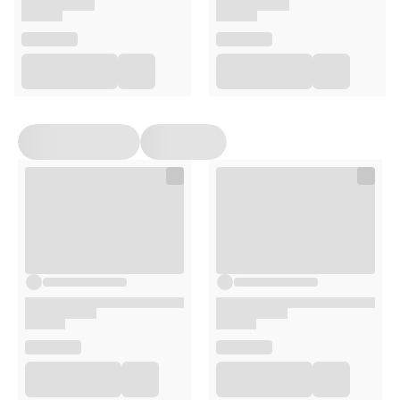
Aqua, Isopropyl Alcohol, Chamomilla Recutita Flower
Millefolium Flower/Leaf/Stem Extract, Glycerin, E
Extract, Viscum Album Leaf Extract, Foeniculum 
Extract, Valeriana Officinalis Root Extract, Meth
Parfum, Propylene Glycol, Phenoxyethanol, Ethylh
Methyl Salicylate, Salicylic Acid, Cl. 14720, 16255.
Skład
Aqua, Isopropyl Alcohol, Chamomilla Recutita Flower Extr
Millefolium Flower/Leaf/Stem Extract, Glycerin, Eucaly