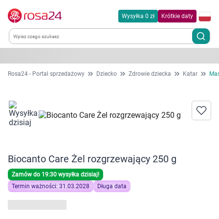
Wysyłka 0 zł
Krótkie daty
Kategorie
Rosa24 - Portal sprzedażowy
Dziecko
Zdrowie dziecka
Katar
Maś
Chemia gospodarcza
Dla zwierząt
Dom i ogród
Biocanto Care Żel rozgrzewający 250 g
Zdrowie
Zamów do 19:30 wysyłka dzisiaj!
Termin ważności: 31.03.2028
Długa data
Kobieta w ciąży i mama