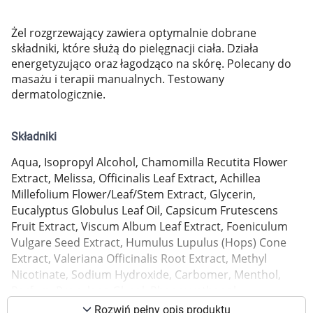
Marki
Żel rozgrzewający zawiera optymalnie dobrane
składniki, które służą do pielęgnacji ciała. Działa
energetyzująco oraz łagodząco na skórę. Polecany do
masażu i terapii manualnych. Testowany
dermatologicznie.
Składniki
Aqua, Isopropyl Alcohol, Chamomilla Recutita Flower
Extract, Melissa, Officinalis Leaf Extract, Achillea
Millefolium Flower/Leaf/Stem Extract, Glycerin,
Eucalyptus Globulus Leaf Oil, Capsicum Frutescens
Fruit Extract, Viscum Album Leaf Extract, Foeniculum
Vulgare Seed Extract, Humulus Lupulus (Hops) Cone
Extract, Valeriana Officinalis Root Extract, Methyl
Nicotinate, Sodium Hydroxide, Carbomer, Menthol,
Korzystamy z plików cookies w celu
Parfum, Propylene Glycol, Phenoxyethanol,
dostosowania zawartości serwisu do Twoich
Ethylhexylglycerin, Alcohol, Limonene, Benzyl Alcohol,
preferencji. Więcej informacji znajdziesz w
Rozwiń pełny opis produktu