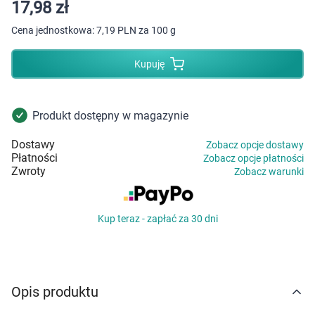
Dziecko
17,98 zł
Cena jednostkowa:
7,19 PLN za 100 g
Higiena
Kupuję
Kosmetyki
Mężczyzna
Produkt dostępny w magazynie
Dostawy
Zobacz opcje dostawy
Zdrowy styl życia
Płatności
Zobacz opcje płatności
Zwroty
Zobacz warunki
Zabawki
Kup teraz - zapłać za 30 dni
Sprzęt medyczny
Motoryzacja
Opis produktu
Grupy produktowe