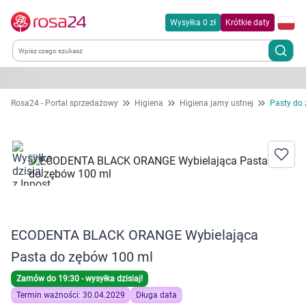
Wysyłka 0 zł
Krótkie daty
Kategorie
Rosa24 - Portal sprzedażowy
Higiena
Higiena jamy ustnej
Pasty do
Chemia gospodarcza
Dla zwierząt
Dom i ogród
ECODENTA BLACK ORANGE Wybielająca
Zdrowie
Pasta do zębów 100 ml
Kobieta w ciąży i mama
Zamów do 19:30 - wysyłka dzisiaj!
Termin ważności: 30.04.2029
Długa data