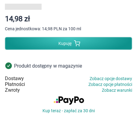
Dziecko
Higiena
14,98 zł
Cena jednostkowa:
14,98 PLN za 100 ml
Kosmetyki
Kupuję
Mężczyzna
Zdrowy styl życia
Produkt dostępny w magazynie
Dostawy
Zobacz opcje dostawy
Zabawki
Płatności
Zobacz opcje płatności
Zwroty
Zobacz warunki
Sprzęt medyczny
Kup teraz - zapłać za 30 dni
Motoryzacja
Grupy produktowe