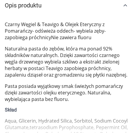
Opis produktu
Marki
Czarny Węgiel & Teavigo & Olejek Eteryczny z
Pomarańczy- odświeża oddech- wybiela zęby-
zapobiega próchnicyNie zawiera fluoru
Naturalna pasta do zębów, która ma ponad 92%
składników naturalnych. Dzięki zawartości czarnego
węgla drzewnego wybiela szkliwo a ekstrakt zielonej
herbaty w postaci Teavigo zapobiega próchnicy,
zapaleniu dziąseł oraz gromadzeniu się płytki nazębnej.
Pasta posiada wyjątkowy smak świeżych pomarańczy
dzięki zawartości olejku eterycznego. Naturalna,
wybielająca pasta bez fluoru.
Skład
Aqua, Glicerin, Hydrated Silica, Sorbitol, Sodium Cocoyl
Korzystamy z plików cookies w celu
Glutamate,tetrasodium Pyrophosphate, Pepermint Oil,
dostosowania zawartości serwisu do Twoich