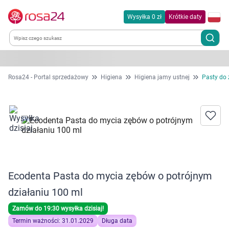
Wysyłka 0 zł
Krótkie daty
Kategorie
Rosa24 - Portal sprzedażowy
Higiena
Higiena jamy ustnej
Pasty do
Chemia gospodarcza
Dla zwierząt
Dom i ogród
Ecodenta Pasta do mycia zębów o potrójnym
Zdrowie
działaniu 100 ml
Kobieta w ciąży i mama
Zamów do 19:30 wysyłka dzisiaj!
Termin ważności: 31.01.2029
Długa data