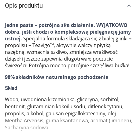
Opis produktu
Marki
Jedna pasta – potrójna siła działania. WYJĄTKOWO
dobra, jeśli chodzi o kompleksową pielęgnację jamy
ustnej.
Specjalna formuła składająca się z białej glinki +
propolisu + Teavigo™, aktywnie walczy z płytką
nazębną, wzmacnia szkliwo, zmniejsza wrażliwość
dziąseł i jeszcze zapewnia długotrwałe poczucie
świeżości! Potrójna moc to potrójnie szczęśliwa buźka!
98% składników naturalnego pochodzenia
Skład
Woda, uwodniona krzemionka, gliceryna, sorbitol,
bentonit, glutaminian kokoilu sodu, ditlenek tytanu,
propolis, alkohol, galusan epigallokatechiny, olej
Mentha Arvensis, guma ksantanowa, aromat (limonen),
Sacharyna sodowa.
Korzystamy z plików cookies w celu
dostosowania zawartości serwisu do Twoich