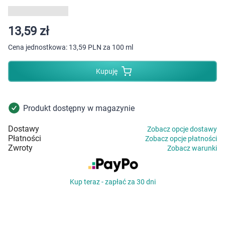
Dziecko
Higiena
13,59 zł
Cena jednostkowa:
13,59 PLN za 100 ml
Kosmetyki
Kupuję
Mężczyzna
Zdrowy styl życia
Produkt dostępny w magazynie
Dostawy
Zobacz opcje dostawy
Zabawki
Płatności
Zobacz opcje płatności
Zwroty
Zobacz warunki
Sprzęt medyczny
Kup teraz - zapłać za 30 dni
Motoryzacja
Grupy produktowe