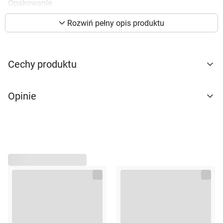
Opakowanie
preferencji. Więcej informacji znajdziesz w
100ml
naszej
polityce prywatności
. Możesz określić
Rozwiń pełny opis produktu
warunki przechowywania lub dostępu do
cookies poprzez kliknięcie przycisku
"Ustawienia" lub możesz zaakceptować
Cechy produktu
ustawienia wszystkich cookies klikając
AKCEPTUJĘ WSZYSTKIE
Opinie
AKCEPTUJĘ WSZYSTKIE
Ustawienia