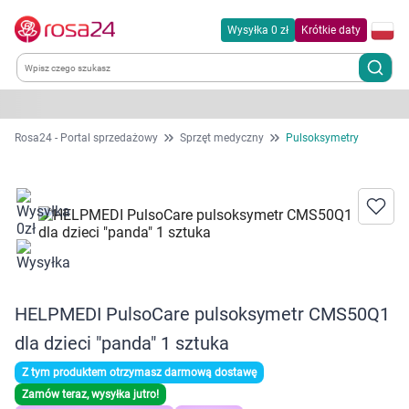
Wysyłka 0 zł
Krótkie daty
Kategorie
Rosa24 - Portal sprzedażowy
Sprzęt medyczny
Pulsoksymetry
Chemia gospodarcza
Dla zwierząt
Dom i ogród
HELPMEDI PulsoCare pulsoksymetr CMS50Q1
Zdrowie
dla dzieci "panda" 1 sztuka
Kobieta w ciąży i mama
Z tym produktem otrzymasz darmową dostawę
Zamów teraz, wysyłka jutro!