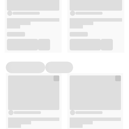
Pulsoksymetr
2 baterie AAA
1 śrubka
1 mały śrubokręt
Zawieszka
Instrukcja w języku polskim
Uwagi
Wyrób medyczny - posiada oznakowanie CE
Posiada deklarację zgodności UE
Zawiera instrukcję obsługi oraz interfejs w języku
polskim
Zawiera etykietę w języku polskim