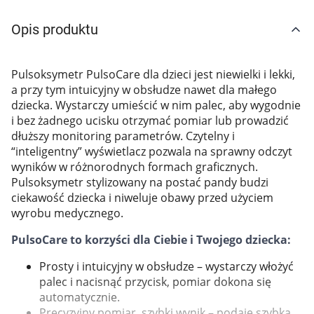
Marki
Opis produktu
Pulsoksymetr PulsoCare dla dzieci jest niewielki i lekki,
a przy tym intuicyjny w obsłudze nawet dla małego
dziecka. Wystarczy umieścić w nim palec, aby wygodnie
i bez żadnego ucisku otrzymać pomiar lub prowadzić
dłuższy monitoring parametrów. Czytelny i
“inteligentny” wyświetlacz pozwala na sprawny odczyt
wyników w różnorodnych formach graficznych.
Pulsoksymetr stylizowany na postać pandy budzi
ciekawość dziecka i niweluje obawy przed użyciem
wyrobu medycznego.
PulsoCare to korzyści dla Ciebie i Twojego dziecka:
Prosty i intuicyjny w obsłudze – wystarczy włożyć
palec i nacisnąć przycisk, pomiar dokona się
automatycznie.
Korzystamy z plików cookies w celu
Precyzyjny pomiar, szybki wynik – podaje szybką