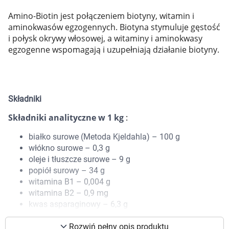
Marki
Amino-Biotin jest połączeniem biotyny, witamin i
aminokwasów egzogennych. Biotyna stymuluje gęstość
i połysk okrywy włosowej, a witaminy i aminokwasy
egzogenne wspomagają i uzupełniają działanie biotyny.
Składniki
Składniki analityczne w 1 kg
:
białko surowe (Metoda Kjeldahla) – 100 g
włókno surowe – 0,3 g
oleje i tłuszcze surowe – 9 g
popiół surowy – 34 g
witamina B1 – 0,004 g
witamina B2 – 0,9 mg
Korzystamy z plików cookies w celu
kwas asparaginowy – 6,3 g
dostosowania zawartości serwisu do Twoich
treonina – 3,1 g
preferencji. Więcej informacji znajdziesz w
Rozwiń pełny opis produktu
seryna – 3,5 g