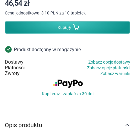
Dziecko
46,54 zł
Cena jednostkowa:
3,10 PLN za 10 tabletek
Higiena
Kupuję
Kosmetyki
Mężczyzna
Produkt dostępny w magazynie
Dostawy
Zobacz opcje dostawy
Zdrowy styl życia
Płatności
Zobacz opcje płatności
Zwroty
Zobacz warunki
Zabawki
Kup teraz - zapłać za 30 dni
Sprzęt medyczny
Motoryzacja
Opis produktu
Grupy produktowe