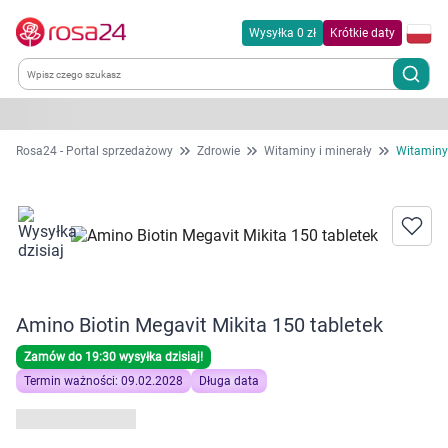
Wysyłka 0 zł
Krótkie daty
Kategorie
Rosa24 - Portal sprzedażowy
Zdrowie
Witaminy i minerały
Witaminy
Chemia gospodarcza
Dla zwierząt
Dom i ogród
Amino Biotin Megavit Mikita 150 tabletek
Zdrowie
Zamów do 19:30 wysyłka dzisiaj!
Termin ważności: 09.02.2028
Długa data
Kobieta w ciąży i mama