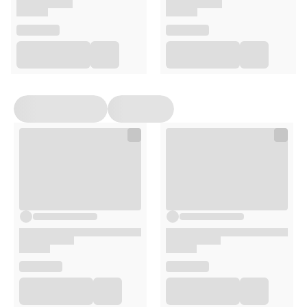
drożdże piwne
serwatka
sacharoza
Wskazania
Szczególnie zalecany w okresie formowania i wymiany
okrywy włosowej.
Opakowanie
150 tabletek