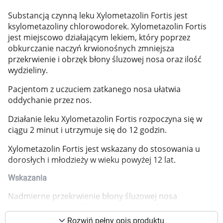
Marki
Substancją czynną leku Xylometazolin Fortis jest
ksylometazoliny chlorowodorek. Xylometazolin Fortis
jest miejscowo działającym lekiem, który poprzez
obkurczanie naczyń krwionośnych zmniejsza
przekrwienie i obrzęk błony śluzowej nosa oraz ilość
wydzieliny.
Pacjentom z uczuciem zatkanego nosa ułatwia
oddychanie przez nos.
Działanie leku Xylometazolin Fortis rozpoczyna się w
ciągu 2 minut i utrzymuje się do 12 godzin.
Xylometazolin Fortis jest wskazany do stosowania u
dorosłych i młodzieży w wieku powyżej 12 lat.
Wskazania
Nadmierne przekrwienie błony śluzowej nosa
Korzystamy z plików cookies w celu
występujące w przebiegu przeziębienia, kataru
dostosowania zawartości serwisu do Twoich
siennego, alergicznego zapalenia błony śluzowej nosa,
Rozwiń pełny opis produktu
preferencji. Więcej informacji znajdziesz w