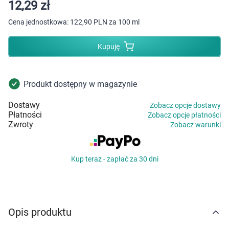
Dziecko
12,29 zł
Cena jednostkowa:
122,90 PLN za 100 ml
Higiena
Kupuję
Kosmetyki
Mężczyzna
Produkt dostępny w magazynie
Dostawy
Zobacz opcje dostawy
Zdrowy styl życia
Płatności
Zobacz opcje płatności
Zwroty
Zobacz warunki
Zabawki
Kup teraz - zapłać za 30 dni
Sprzęt medyczny
Motoryzacja
Opis produktu
Grupy produktowe