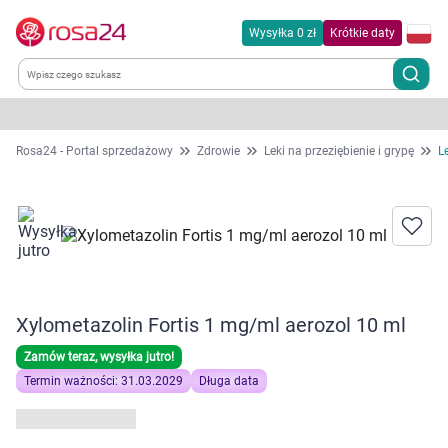
Wysyłka 0 zł
Krótkie daty
Kategorie
Rosa24 - Portal sprzedażowy
Zdrowie
Leki na przeziębienie i grypę
L
Chemia gospodarcza
Dla zwierząt
Dom i ogród
Xylometazolin Fortis 1 mg/ml aerozol 10 ml
Zdrowie
Zamów teraz, wysyłka jutro!
Termin ważności: 31.03.2029
Długa data
Kobieta w ciąży i mama