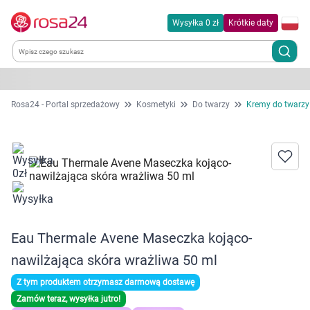
Wysyłka 0 zł
Krótkie daty
Kategorie
Rosa24 - Portal sprzedażowy
Kosmetyki
Do twarzy
Kremy do twarzy
Chemia gospodarcza
Dla zwierząt
Dom i ogród
Eau Thermale Avene Maseczka kojąco-
Zdrowie
nawilżająca skóra wrażliwa 50 ml
Kobieta w ciąży i mama
Z tym produktem otrzymasz darmową dostawę
Zamów teraz, wysyłka jutro!