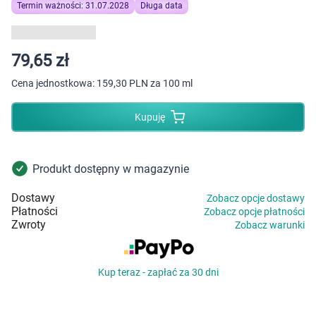
Dziecko
Termin ważności: 31.07.2028
Długa data
Higiena
79,65 zł
Kosmetyki
Cena jednostkowa:
159,30 PLN za 100 ml
Mężczyzna
Kupuję
Zdrowy styl życia
Produkt dostępny w magazynie
Zabawki
Dostawy
Zobacz opcje dostawy
Płatności
Zobacz opcje płatności
Sprzęt medyczny
Zwroty
Zobacz warunki
Motoryzacja
Kup teraz - zapłać za 30 dni
Grupy produktowe