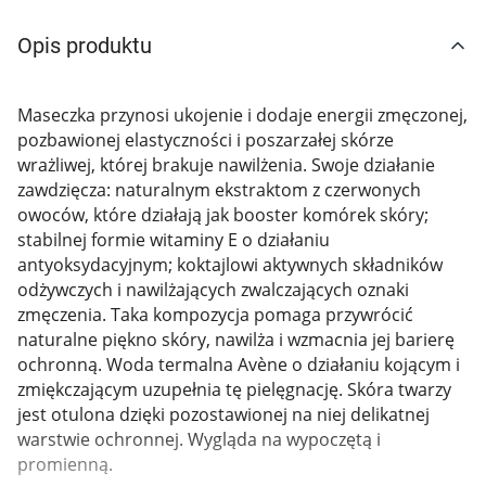
Marki
Opis produktu
Maseczka przynosi ukojenie i dodaje energii zmęczonej,
pozbawionej elastyczności i poszarzałej skórze
wrażliwej, której brakuje nawilżenia. Swoje działanie
zawdzięcza: naturalnym ekstraktom z czerwonych
owoców, które działają jak booster komórek skóry;
stabilnej formie witaminy E o działaniu
antyoksydacyjnym; koktajlowi aktywnych składników
odżywczych i nawilżających zwalczających oznaki
zmęczenia. Taka kompozycja pomaga przywrócić
naturalne piękno skóry, nawilża i wzmacnia jej barierę
ochronną. Woda termalna Avène o działaniu kojącym i
zmiękczającym uzupełnia tę pielęgnację. Skóra twarzy
jest otulona dzięki pozostawionej na niej delikatnej
warstwie ochronnej. Wygląda na wypoczętą i
promienną.
Korzystamy z plików cookies w celu