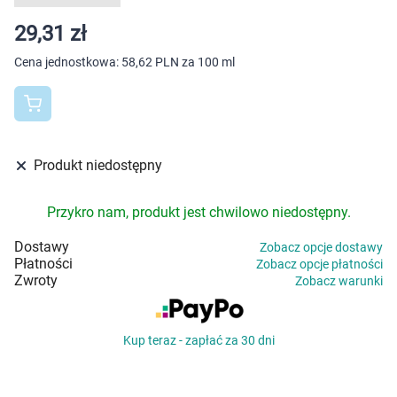
Dziecko
29,31 zł
Higiena
Cena jednostkowa:
58,62 PLN za 100 ml
Kosmetyki
Mężczyzna
Produkt niedostępny
Zdrowy styl życia
Przykro nam, produkt jest chwilowo niedostępny.
Zabawki
Dostawy
Zobacz opcje dostawy
Płatności
Zobacz opcje płatności
Sprzęt medyczny
Zwroty
Zobacz warunki
Motoryzacja
Kup teraz - zapłać za 30 dni
Grupy produktowe