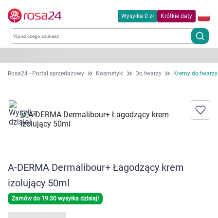
Wysyłka 0 zł
Krótkie daty
Kategorie
Rosa24 - Portal sprzedażowy
Kosmetyki
Do twarzy
Kremy do twarzy
Chemia gospodarcza
Dla zwierząt
Dom i ogród
A-DERMA Dermalibour+ Łagodzący krem
Zdrowie
izolujący 50ml
Kobieta w ciąży i mama
Zamów do 19:30 wysyłka dzisiaj!