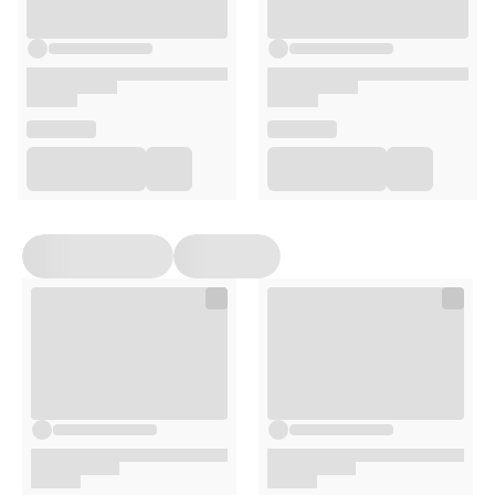
ma być chroniona.
Opakowanie
50ml