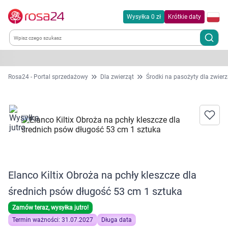
Wysyłka 0 zł
Krótkie daty
Kategorie
Rosa24 - Portal sprzedażowy
Dla zwierząt
Środki na pasożyty dla zwierz
Chemia gospodarcza
Dla zwierząt
Dom i ogród
Elanco Kiltix Obroża na pchły kleszcze dla
Zdrowie
średnich psów długość 53 cm 1 sztuka
Kobieta w ciąży i mama
Zamów teraz, wysyłka jutro!
Termin ważności: 31.07.2027
Długa data