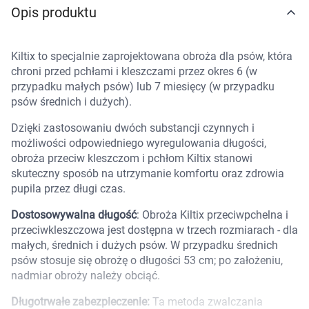
Opis produktu
Marki
Kiltix to specjalnie zaprojektowana obroża dla psów, która
chroni przed pchłami i kleszczami przez okres 6 (w
przypadku małych psów) lub 7 miesięcy (w przypadku
psów średnich i dużych).
Dzięki zastosowaniu dwóch substancji czynnych i
możliwości odpowiedniego wyregulowania długości,
obroża przeciw kleszczom i pchłom Kiltix stanowi
skuteczny sposób na utrzymanie komfortu oraz zdrowia
pupila przez długi czas.
Dostosowywalna długość
: Obroża Kiltix przeciwpchelna i
przeciwkleszczowa jest dostępna w trzech rozmiarach - dla
małych, średnich i dużych psów. W przypadku średnich
psów stosuje się obrożę o długości 53 cm; po założeniu,
nadmiar obroży należy obciąć.
Długotrwałe zabezpieczenie:
Ta metoda zwalczania