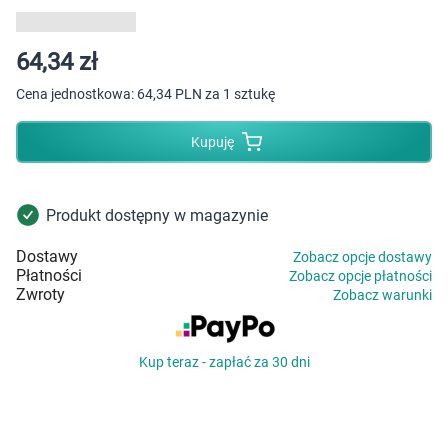
Dziecko
Higiena
64,34 zł
Cena jednostkowa:
64,34 PLN za 1 sztukę
Kosmetyki
Kupuję
Mężczyzna
Zdrowy styl życia
Produkt dostępny w magazynie
Dostawy
Zobacz opcje dostawy
Zabawki
Płatności
Zobacz opcje płatności
Zwroty
Zobacz warunki
Sprzęt medyczny
Kup teraz - zapłać za 30 dni
Motoryzacja
Grupy produktowe