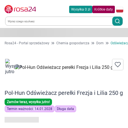
Wysyłka 0 zł
Krótkie daty
Kategorie
Rosa24 - Portal sprzedażowy
Chemia gospodarcza
Dom
Odświeżacz
Chemia gospodarcza
Dla zwierząt
Dom i ogród
Pol-Hun Odświeżacz perełki Frezja i Lilia 250 g
Zdrowie
Zamów teraz, wysyłka jutro!
Termin ważności: 14.01.2028
Długa data
Kobieta w ciąży i mama