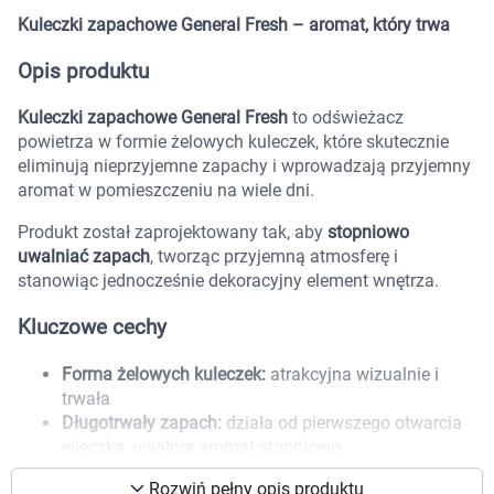
Marki
Kuleczki zapachowe General Fresh – aromat, który trwa
Opis produktu
Kuleczki zapachowe General Fresh
to odświeżacz
powietrza w formie żelowych kuleczek, które skutecznie
eliminują nieprzyjemne zapachy i wprowadzają przyjemny
aromat w pomieszczeniu na wiele dni.
Produkt został zaprojektowany tak, aby
stopniowo
uwalniać zapach
, tworząc przyjemną atmosferę i
stanowiąc jednocześnie dekoracyjny element wnętrza.
Kluczowe cechy
Forma żelowych kuleczek:
atrakcyjna wizualnie i
trwała
Długotrwały zapach:
działa od pierwszego otwarcia
Korzystamy z plików cookies w celu
wieczka, uwalnia aromat stopniowo
dostosowania zawartości serwisu do Twoich
Uniwersalne zastosowanie:
idealne do biur, mieszkań
preferencji. Więcej informacji znajdziesz w
Rozwiń pełny opis produktu