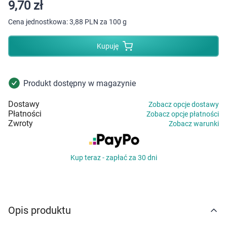
Dziecko
9,70 zł
Cena jednostkowa:
3,88 PLN za 100 g
Higiena
Kupuję
Kosmetyki
Mężczyzna
Produkt dostępny w magazynie
Dostawy
Zobacz opcje dostawy
Zdrowy styl życia
Płatności
Zobacz opcje płatności
Zwroty
Zobacz warunki
Zabawki
Kup teraz - zapłać za 30 dni
Sprzęt medyczny
Motoryzacja
Opis produktu
Grupy produktowe