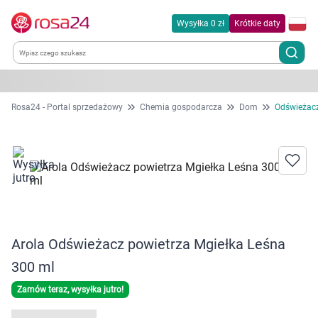
Wysyłka 0 zł
Krótkie daty
Kategorie
Rosa24 - Portal sprzedażowy
Chemia gospodarcza
Dom
Odświeżacz
Chemia gospodarcza
Dla zwierząt
Dom i ogród
Arola Odświeżacz powietrza Mgiełka Leśna
Zdrowie
300 ml
Kobieta w ciąży i mama
Zamów teraz, wysyłka jutro!