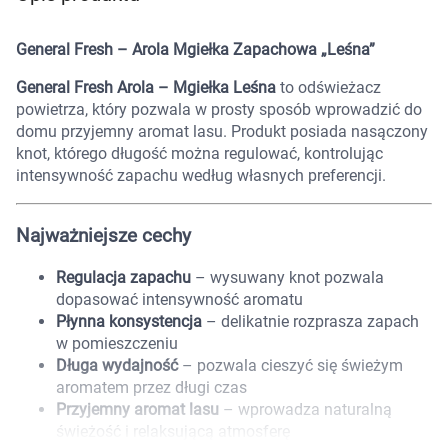
Marki
General Fresh – Arola Mgiełka Zapachowa „Leśna”
General Fresh Arola – Mgiełka Leśna
to odświeżacz
powietrza, który pozwala w prosty sposób wprowadzić do
domu przyjemny aromat lasu. Produkt posiada nasączony
knot, którego długość można regulować, kontrolując
intensywność zapachu według własnych preferencji.
Najważniejsze cechy
Regulacja zapachu
– wysuwany knot pozwala
dopasować intensywność aromatu
Płynna konsystencja
– delikatnie rozprasza zapach
w pomieszczeniu
Długa wydajność
– pozwala cieszyć się świeżym
aromatem przez długi czas
Korzystamy z plików cookies w celu
Przyjemny aromat lasu
– wprowadza naturalną
świeżość i relaksującą atmosferę
dostosowania zawartości serwisu do Twoich