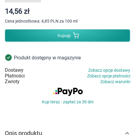
Dziecko
14,56 zł
Higiena
Cena jednostkowa:
4,85 PLN za 100 ml
Kosmetyki
Kupuję
Mężczyzna
Produkt dostępny w magazynie
Zdrowy styl życia
Dostawy
Zobacz opcje dostawy
Płatności
Zobacz opcje płatności
Zabawki
Zwroty
Zobacz warunki
Sprzęt medyczny
Kup teraz - zapłać za 30 dni
Motoryzacja
Grupy produktowe
Opis produktu