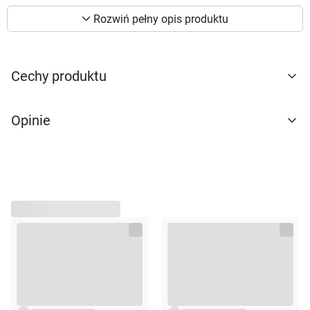
300ml
preferencji. Więcej informacji znajdziesz w
Rozwiń pełny opis produktu
naszej
polityce prywatności
. Możesz określić
warunki przechowywania lub dostępu do
cookies poprzez kliknięcie przycisku
"Ustawienia" lub możesz zaakceptować
Cechy produktu
ustawienia wszystkich cookies klikając
AKCEPTUJĘ WSZYSTKIE
Opinie
AKCEPTUJĘ WSZYSTKIE
Ustawienia