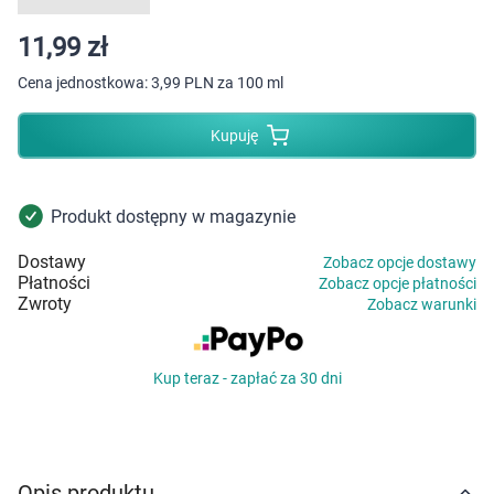
Dziecko
11,99 zł
Higiena
Cena jednostkowa:
3,99 PLN za 100 ml
Kosmetyki
Kupuję
Mężczyzna
Produkt dostępny w magazynie
Zdrowy styl życia
Dostawy
Zobacz opcje dostawy
Płatności
Zobacz opcje płatności
Zabawki
Zwroty
Zobacz warunki
Sprzęt medyczny
Kup teraz - zapłać za 30 dni
Motoryzacja
Grupy produktowe
Opis produktu