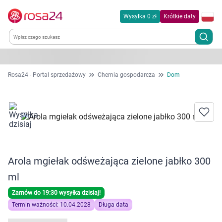
Wysyłka 0 zł
Krótkie daty
Kategorie
Rosa24 - Portal sprzedażowy
Chemia gospodarcza
Dom
Chemia gospodarcza
Dla zwierząt
Dom i ogród
Arola mgiełak odśweżająca zielone jabłko 300
Zdrowie
ml
Zamów do 19:30 wysyłka dzisiaj!
Kobieta w ciąży i mama
Termin ważności: 10.04.2028
Długa data