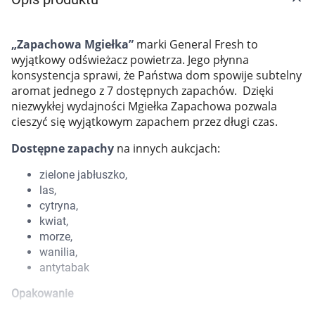
Marki
„Zapachowa Mgiełka”
marki General Fresh to
wyjątkowy odświeżacz powietrza. Jego płynna
konsystencja sprawi, że Państwa dom spowije subtelny
aromat jednego z 7 dostępnych zapachów. Dzięki
niezwykłej wydajności Mgiełka Zapachowa pozwala
cieszyć się wyjątkowym zapachem przez długi czas.
Dostępne zapachy
na innych aukcjach:
zielone jabłuszko,
las,
cytryna,
kwiat,
morze,
wanilia,
antytabak
Korzystamy z plików cookies w celu
Opakowanie
dostosowania zawartości serwisu do Twoich