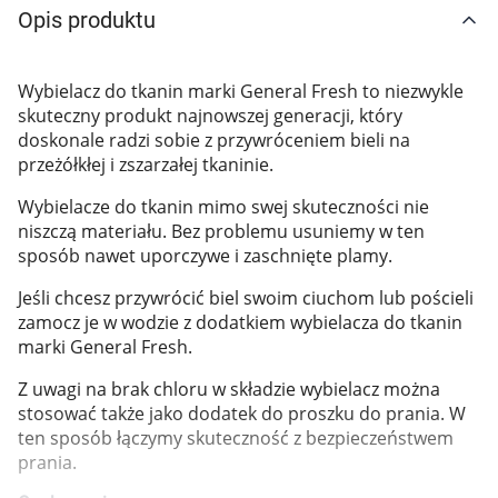
Opis produktu
Marki
Wybielacz do tkanin marki General Fresh to niezwykle
skuteczny produkt najnowszej generacji, który
doskonale radzi sobie z przywróceniem bieli na
przeżółkłej i zszarzałej tkaninie.
Wybielacze do tkanin mimo swej skuteczności nie
niszczą materiału. Bez problemu usuniemy w ten
sposób nawet uporczywe i zaschnięte plamy.
Jeśli chcesz przywrócić biel swoim ciuchom lub pościeli
zamocz je w wodzie z dodatkiem wybielacza do tkanin
marki General Fresh.
Z uwagi na brak chloru w składzie wybielacz można
stosować także jako dodatek do proszku do prania. W
ten sposób łączymy skuteczność z bezpieczeństwem
prania.
Korzystamy z plików cookies w celu
dostosowania zawartości serwisu do Twoich