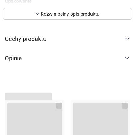
Opakowanie
preferencji. Więcej informacji znajdziesz w
80g
naszej
polityce prywatności
. Możesz określić
Rozwiń pełny opis produktu
warunki przechowywania lub dostępu do
cookies poprzez kliknięcie przycisku
"Ustawienia" lub możesz zaakceptować
Cechy produktu
ustawienia wszystkich cookies klikając
AKCEPTUJĘ WSZYSTKIE
Opinie
AKCEPTUJĘ WSZYSTKIE
Ustawienia