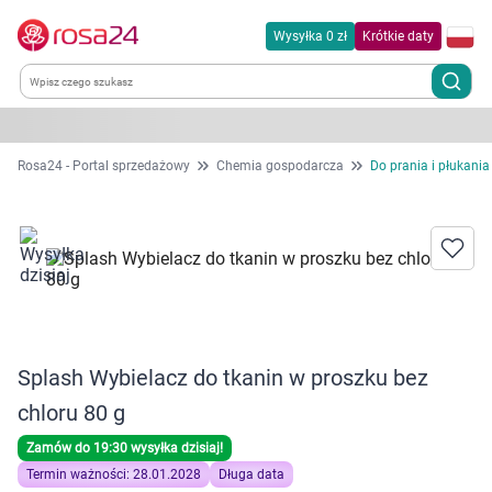
Wysyłka 0 zł
Krótkie daty
Kategorie
Rosa24 - Portal sprzedażowy
Chemia gospodarcza
Do prania i płukania
Chemia gospodarcza
Dla zwierząt
Dom i ogród
Splash Wybielacz do tkanin w proszku bez
Zdrowie
chloru 80 g
Kobieta w ciąży i mama
Zamów do 19:30 wysyłka dzisiaj!
Termin ważności: 28.01.2028
Długa data