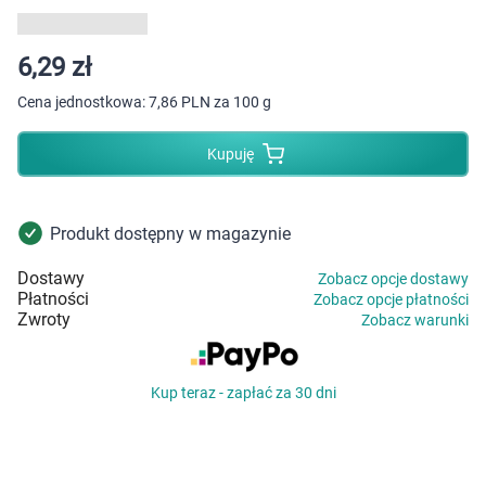
Dziecko
Higiena
6,29 zł
Cena jednostkowa:
7,86 PLN za 100 g
Kosmetyki
Kupuję
Mężczyzna
Zdrowy styl życia
Produkt dostępny w magazynie
Dostawy
Zobacz opcje dostawy
Zabawki
Płatności
Zobacz opcje płatności
Zwroty
Zobacz warunki
Sprzęt medyczny
Kup teraz - zapłać za 30 dni
Motoryzacja
Grupy produktowe