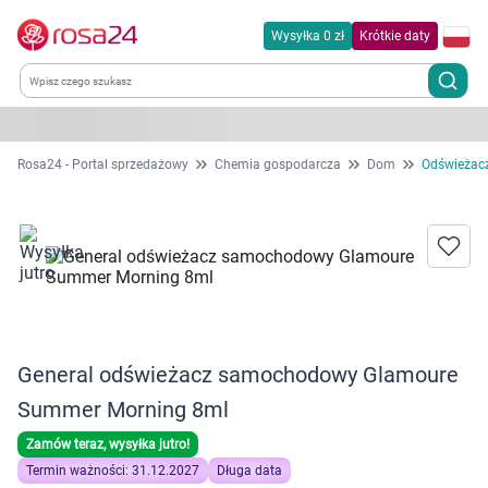
Wysyłka 0 zł
Krótkie daty
Kategorie
Rosa24 - Portal sprzedażowy
Chemia gospodarcza
Dom
Odświeżacz
Chemia gospodarcza
Dla zwierząt
Dom i ogród
General odświeżacz samochodowy Glamoure
Zdrowie
Summer Morning 8ml
Kobieta w ciąży i mama
Zamów teraz, wysyłka jutro!
Termin ważności: 31.12.2027
Długa data