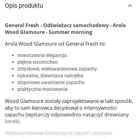
Opis produktu
Marki
General Fresh - Odświeżacz samochodowy - Arola
Wood Glamoure - Summer morning
Arola Wood Glamoure od General Fresh to:
nowoczesna elegancja
piękne wzornictwo
zmysłowe, wielowarstwowe zapachy
naturalna, drewniana nakrętka
stopniowe uwalnianie zapachu
praktyczne mocowanie
Wood Glamoure zostały zaprojektowane w taki sposób,
aby to sam kierowca decydował o intensywności
zapachu (wystarczy odpowiednio nasączyć drewniany
korek).
Korzystamy z plików cookies w celu
Wielowarstwowe kompozycje zapach zaspokoi
dostosowania zawartości serwisu do Twoich