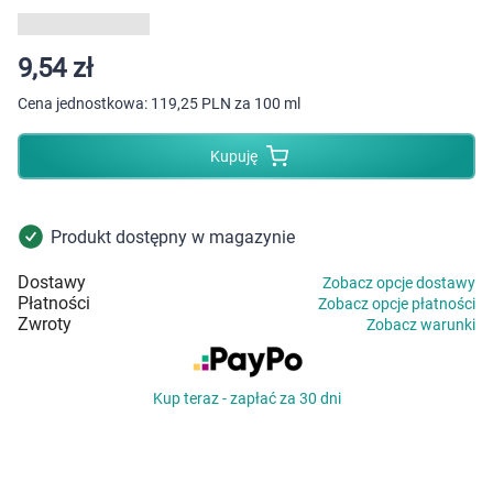
Dziecko
Higiena
9,54 zł
Cena jednostkowa:
119,25 PLN za 100 ml
Kosmetyki
Kupuję
Mężczyzna
Zdrowy styl życia
Produkt dostępny w magazynie
Dostawy
Zobacz opcje dostawy
Zabawki
Płatności
Zobacz opcje płatności
Zwroty
Zobacz warunki
Sprzęt medyczny
Kup teraz - zapłać za 30 dni
Motoryzacja
Grupy produktowe