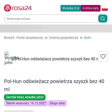
Wysyłka 0 zł
Krótkie daty
Kategorie
Rosa24 - Portal sprzedażowy
Chemia gospodarcza
Dom
Chemia gospodarcza
Dla zwierząt
Dom i ogród
Pol-Hun odświeżacz powietrza szyszk bez 40
Zdrowie
ml
Zamów teraz, wysyłka jutro!
Kobieta w ciąży i mama
Termin ważności: 16.12.2027
Długa data