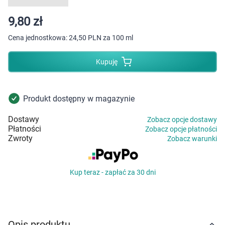
Dziecko
9,80 zł
Higiena
Cena jednostkowa:
24,50 PLN za 100 ml
Kosmetyki
Kupuję
Mężczyzna
Produkt dostępny w magazynie
Zdrowy styl życia
Dostawy
Zobacz opcje dostawy
Płatności
Zobacz opcje płatności
Zabawki
Zwroty
Zobacz warunki
Sprzęt medyczny
Kup teraz - zapłać za 30 dni
Motoryzacja
Grupy produktowe
Opis produktu