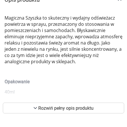
Marki
Magiczna Szyszka to skuteczny i wydajny odświeżacz
powietrza w sprayu, przeznaczony do stosowania w
pomieszczeniach i samochodach. Błyskawicznie
eliminuje nieprzyjemne zapachy, wprowadza atmosferę
relaksu i pozostawia świeży aromat na długo. Jako
jeden z niewielu na rynku, jest silnie skoncentrowany, a
co za tym idzie jest o wiele efektywniejszy niż
analogiczne produkty w sklepach.
Opakowanie
40ml
Korzystamy z plików cookies w celu
Rozwiń pełny opis produktu
dostosowania zawartości serwisu do Twoich
preferencji. Więcej informacji znajdziesz w
naszej
polityce prywatności
. Możesz określić