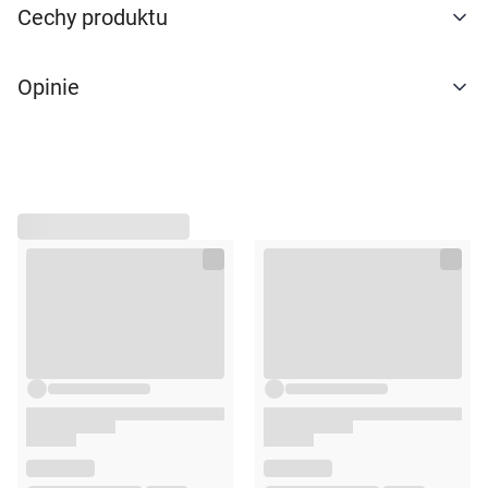
warunki przechowywania lub dostępu do
Cechy produktu
cookies poprzez kliknięcie przycisku
"Ustawienia" lub możesz zaakceptować
Opinie
ustawienia wszystkich cookies klikając
AKCEPTUJĘ WSZYSTKIE
AKCEPTUJĘ WSZYSTKIE
Ustawienia