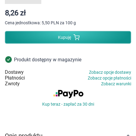
Dziecko
8,26 zł
Higiena
Cena jednostkowa:
5,50 PLN za 100 g
Kosmetyki
Kupuję
Mężczyzna
Produkt dostępny w magazynie
Zdrowy styl życia
Dostawy
Zobacz opcje dostawy
Płatności
Zobacz opcje płatności
Zabawki
Zwroty
Zobacz warunki
Sprzęt medyczny
Kup teraz - zapłać za 30 dni
Motoryzacja
Grupy produktowe
Opis produktu