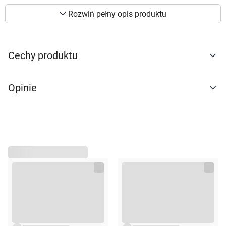
Opakowanie
preferencji. Więcej informacji znajdziesz w
Rozwiń pełny opis produktu
naszej
polityce prywatności
. Możesz określić
150g
warunki przechowywania lub dostępu do
cookies poprzez kliknięcie przycisku
"Ustawienia" lub możesz zaakceptować
Cechy produktu
ustawienia wszystkich cookies klikając
AKCEPTUJĘ WSZYSTKIE
Opinie
AKCEPTUJĘ WSZYSTKIE
Ustawienia