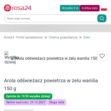
Wysyłka 0 zł
Krótkie daty
Kategorie
Rosa24 - Portal sprzedażowy
Chemia gospodarcza
Dom
Chemia gospodarcza
Dla zwierząt
Dom i ogród
Arola odświeżacz powietrza w żelu wanilia
Zdrowie
150 g
Zamów do 19:30 wysyłka dzisiaj!
Kobieta w ciąży i mama
Termin ważności: 29.10.2027
Długa data