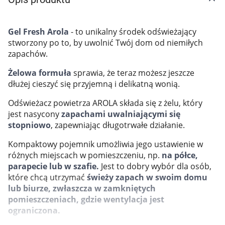
Marki
Gel Fresh Arola
- to unikalny środek odświeżający
stworzony po to, by uwolnić Twój dom od niemiłych
zapachów.
Żelowa formuła
sprawia, że teraz możesz jeszcze
dłużej cieszyć się przyjemną i delikatną wonią.
Odświeżacz powietrza AROLA składa się z żelu, który
jest nasycony
zapachami uwalniającymi się
stopniowo
, zapewniając długotrwałe działanie.
Kompaktowy pojemnik umożliwia jego ustawienie w
różnych miejscach w pomieszczeniu, np.
na półce,
parapecie lub w szafie.
Jest to dobry wybór dla osób,
które chcą utrzymać
świeży zapach w swoim domu
lub biurze, zwłaszcza w zamkniętych
pomieszczeniach, gdzie wentylacja jest
Korzystamy z plików cookies w celu
ograniczona.
dostosowania zawartości serwisu do Twoich