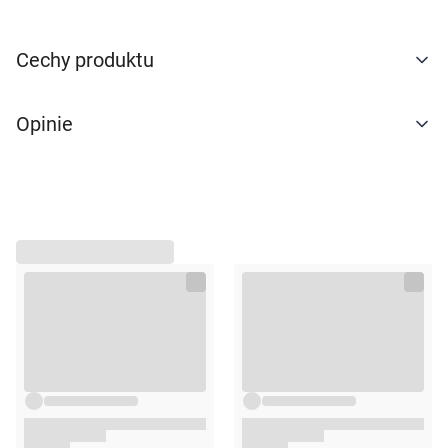
naszej
polityce prywatności
. Możesz określić
warunki przechowywania lub dostępu do
Cechy produktu
cookies poprzez kliknięcie przycisku
"Ustawienia" lub możesz zaakceptować
ustawienia wszystkich cookies klikając
Opinie
AKCEPTUJĘ WSZYSTKIE
AKCEPTUJĘ WSZYSTKIE
Ustawienia