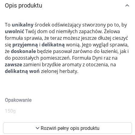
Opis produktu
Marki
To
unikalny
środek odświeżający stworzony po to, by
uwolnić
Twój dom od niemiłych zapachów. Żelowa
formuła sprawia, że teraz możesz jeszcze dłużej cieszyć
się
przyjemną
i
delikatną
wonią. ​Jego wygląd sprawia,
że
doskonale
będzie pasował zarówno do łazienki, jak i
do pozostałych pomieszczeń. Formuła Dyni raz na
zawsze
zamieni brzydkie aromaty z otoczenia, na
delikatną woń
zielonej herbaty.
Opakowanie
150g
Korzystamy z plików cookies w celu
dostosowania zawartości serwisu do Twoich
Rozwiń pełny opis produktu
preferencji. Więcej informacji znajdziesz w