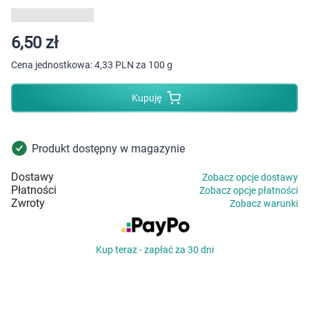
Dziecko
Higiena
6,50 zł
Cena jednostkowa:
4,33 PLN za 100 g
Kosmetyki
Kupuję
Mężczyzna
Zdrowy styl życia
Produkt dostępny w magazynie
Dostawy
Zobacz opcje dostawy
Zabawki
Płatności
Zobacz opcje płatności
Zwroty
Zobacz warunki
Sprzęt medyczny
Kup teraz - zapłać za 30 dni
Motoryzacja
Grupy produktowe