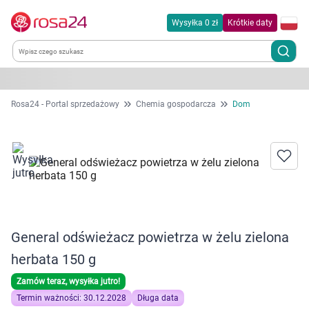
Wysyłka 0 zł
Krótkie daty
Kategorie
Rosa24 - Portal sprzedażowy
Chemia gospodarcza
Dom
Chemia gospodarcza
Dla zwierząt
Dom i ogród
General odświeżacz powietrza w żelu zielona
Zdrowie
herbata 150 g
Kobieta w ciąży i mama
Zamów teraz, wysyłka jutro!
Termin ważności: 30.12.2028
Długa data