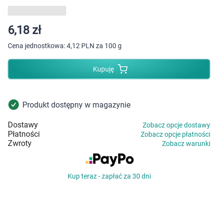
Dziecko
Higiena
6,18 zł
Cena jednostkowa:
4,12 PLN za 100 g
Kosmetyki
Kupuję
Mężczyzna
Zdrowy styl życia
Produkt dostępny w magazynie
Dostawy
Zobacz opcje dostawy
Zabawki
Płatności
Zobacz opcje płatności
Zwroty
Zobacz warunki
Sprzęt medyczny
Kup teraz - zapłać za 30 dni
Motoryzacja
Grupy produktowe