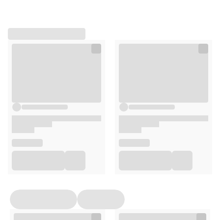
ustawienia wszystkich cookies klikając
AKCEPTUJĘ WSZYSTKIE
AKCEPTUJĘ WSZYSTKIE
Ustawienia