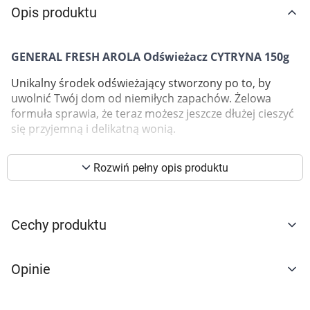
Opis produktu
Marki
GENERAL FRESH AROLA Odświeżacz CYTRYNA 150g
Unikalny środek odświeżający stworzony po to, by
uwolnić Twój dom od niemiłych zapachów. Żelowa
formuła sprawia, że teraz możesz jeszcze dłużej cieszyć
się przyjemną i delikatną wonią.
Rozwiń pełny opis produktu
Korzystamy z plików cookies w celu
dostosowania zawartości serwisu do Twoich
Cechy produktu
preferencji. Więcej informacji znajdziesz w
naszej
polityce prywatności
. Możesz określić
Opinie
warunki przechowywania lub dostępu do
cookies poprzez kliknięcie przycisku
"Ustawienia" lub możesz zaakceptować