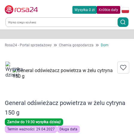
Wysyłka 0 zł
Krótkie daty
Kategorie
Rosa24 - Portal sprzedażowy
Chemia gospodarcza
Dom
Chemia gospodarcza
Dla zwierząt
Dom i ogród
General odświeżacz powietrza w żelu cytryna
Zdrowie
150 g
Kobieta w ciąży i mama
Zamów do 19:30 wysyłka dzisiaj!
Termin ważności: 29.04.2027
Długa data