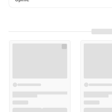
p
w
U