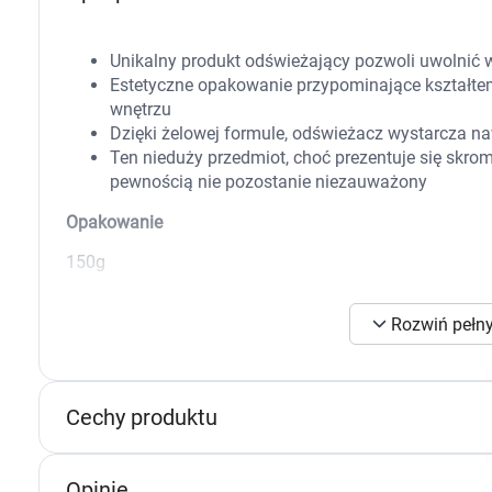
Zabawki
Zwierzęta gospodarskie
Akwarystyka
Unikalny produkt odświeżający pozwoli uwolnić
Estetyczne opakowanie przypominające kształte
wnętrzu
Dzięki żelowej formule, odświeżacz wystarcza na
Ten nieduży przedmiot, choć prezentuje się skro
pewnością nie pozostanie niezauważony
Opakowanie
150g
Rozwiń pełny
K
Cechy produktu
s
n
p
Opinie