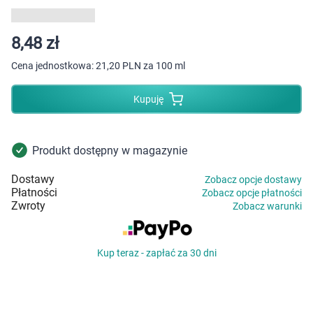
Dziecko
Higiena
8,48 zł
Cena jednostkowa:
21,20 PLN za 100 ml
Kosmetyki
Kupuję
Mężczyzna
Zdrowy styl życia
Produkt dostępny w magazynie
Dostawy
Zobacz opcje dostawy
Zabawki
Płatności
Zobacz opcje płatności
Zwroty
Zobacz warunki
Sprzęt medyczny
Kup teraz - zapłać za 30 dni
Motoryzacja
Grupy produktowe