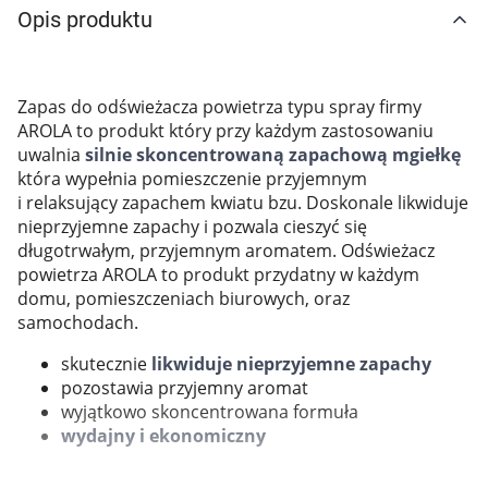
Opis produktu
Marki
Zapas do odświeżacza powietrza typu spray firmy
AROLA to produkt który przy każdym zastosowaniu
uwalnia
silnie skoncentrowaną zapachową mgiełkę
która wypełnia pomieszczenie przyjemnym
i relaksujący zapachem kwiatu bzu. Doskonale likwiduje
nieprzyjemne zapachy i pozwala cieszyć się
długotrwałym, przyjemnym aromatem. Odświeżacz
powietrza AROLA to produkt przydatny w każdym
domu, pomieszczeniach biurowych, oraz
samochodach.
skutecznie
likwiduje nieprzyjemne zapachy
pozostawia przyjemny aromat
wyjątkowo skoncentrowana formuła
wydajny i ekonomiczny
Korzystamy z plików cookies w celu
dostosowania zawartości serwisu do Twoich