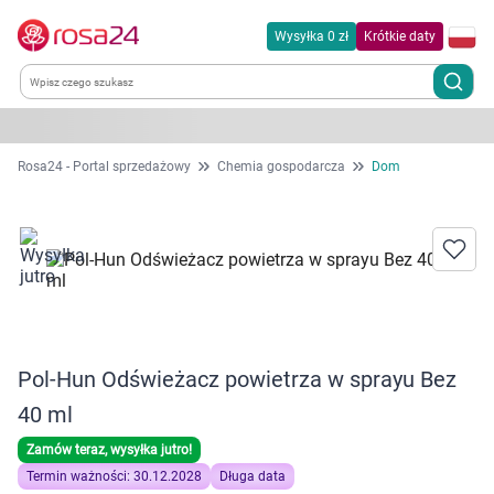
Wysyłka 0 zł
Krótkie daty
Kategorie
Rosa24 - Portal sprzedażowy
Chemia gospodarcza
Dom
Chemia gospodarcza
Dla zwierząt
Dom i ogród
Pol-Hun Odświeżacz powietrza w sprayu Bez
Zdrowie
40 ml
Kobieta w ciąży i mama
Zamów teraz, wysyłka jutro!
Termin ważności: 30.12.2028
Długa data