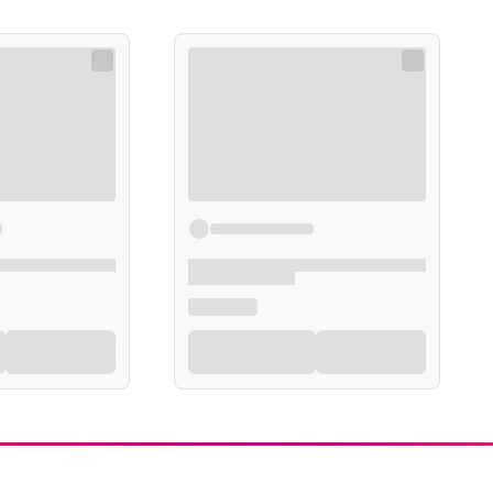
Elektrolity
Preparaty z koenzymem Q10
Artyku
Kolagen
Preparaty multiwitaminowe
Toniki wzmacniające
Kąpiel 
Preparaty z żeń-szeniem
Układ nerwowy
Tabletki i preparaty na kaca
Preparaty wspomagające pamięć i koncentracj
Leki i preparaty na rzucenie palenia
Tabletki i leki nasenne
Leki na chrapanie
Pielęg
Leki na poprawę nastroju
Leki i suplementy na krążenie mózgowe
Leki i suplementy na zmęczenie i znużenie
Leki i suplementy na stres
Pielęg
Leki uspokajające
Leki na wzmocnienie i wsparcie układu nerwo
Leki na zawroty głowy
Ciemi
Układ pokarmowy
Higiena jamy us
Leki na zespół jelita drażliwego
Szczot
Leki i suplementy na wątrobę
Zestaw
Leki na zaparcia i zatwardzenie
Pasty 
Leki przeciw biegunce
Płyny 