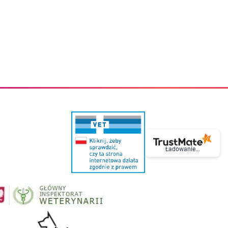
eczki do zębów dla dzieci
Kremy do twarzy
cięce
Kremy przeciwzmarszczkowe
i
Kremy na noc
ory i akcesoria
Cera mieszana tłusta trądzikowa
i i akcesoria
Cera sucha
Smoczki uspokajające dla dzieci i niemowlaków
Cera naczynkowa
Akcesoria do smoczków
Cera wrażliwa i atopowa
 i tekstylia dla dzieci
Na dzień
Otulacze
Na dzień i na noc
Prześcieradła, podkłady
Mgiełki do twarzy
ria do kąpieli
Olejki do twarzy
i
Paski i plastry oczyszczające
nie dzieci
Preparaty punktowe
Szczoteczki i akcesoria do mycia butelek dla dzieci i niemow
Serum do twarzy
Termosy dla dzieci i niemowląt
Wody termalne
Ładowanie...
Śniadaniowki dla dzieci i niemowląt
Korean Beauty
Sterylizatory do butelek dla dzieci i niemowląt
Do rzęs i brwi
Butelki dla dzieci
Kosmetyki do makijażu oczu
Akcesoria do butelek i kubków
Tusze do rzęs
Kubki dla dzieci
Kredki do oczu
Podgrzewacze
Eyelinery
Przechowywanie mleka
Cienie do powiek
Śliniaki
Artykuły kosmetyczne