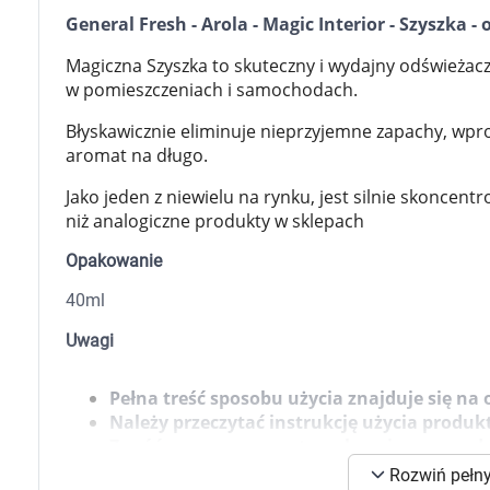
Zabawki
General Fresh - Arola - Magic Interior - Szyszka 
Zwierzęta gospodarskie
Akwarystyka
Magiczna Szyszka to skuteczny i wydajny odświeżac
w pomieszczeniach i samochodach.
Błyskawicznie eliminuje nieprzyjemne zapachy, wpr
aromat na długo.
Jako jeden z niewielu na rynku, jest silnie skoncentr
niż analogiczne produkty w sklepach
Opakowanie
40ml
Uwagi
Pełna treść sposobu użycia znajduje się n
Należy przeczytać instrukcję użycia produ
Zwróć uwagę na zwroty wskazujące na rodza
środków bezpieczeństwa.
K
Rozwiń pełny