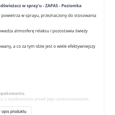
 dla psa i kota
Leki na chrypkę
- odświeżacz w spray'u - ZAPAS - Poziomka
Witaminy i minerały
Witaminy
z powietrza w sprayu, przeznaczony do stosowania
Leki i suplementy z witaminą A
Witami
Leki i suplementy z witaminą A+E
Witaminy ADEK A + D + E + K
owadza atmosferę relaksu i pozostawia świeży
Leki i suplementy z witaminą B1
Leki i suplementy z witaminą B2
Leki i suplementy z witaminą B3
owany, a co za tym idzie jest o wiele efektywniejszy
Leki i suplementy z witaminą B6
Leki i suplementy z witaminą B9 kwas
Ak
Leki i suplementy z witaminą B12
Wk
Leki i suplementy z witaminą B comp
Układ
Ni
Leki i suplementy z witaminą C
Leki i suplementy z witaminą D
Leki i suplementy z witaminą E
Leki i suplementy z witaminą K
Leki i suplementy z witaminami K+D
Biotyna
a opakowaniu.
Pozostałe witaminy
Katar
Ma
ktu z opakowania przed jego zastosowaniem.
Leki i suplementy z witaminą B5
j zagrożenia oraz przestrzegaj zalecanych
Minerały w tabletkach i płynie
Tabletki i preparaty z chromem
orzystamy z plików cookies w celu dostosowania zawartości
 opis produktu