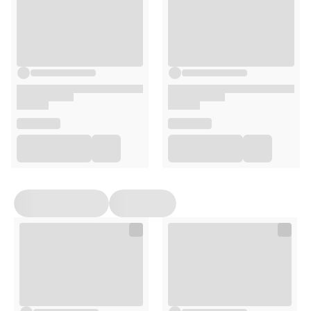
Nie stosować w okolicach podpieluszkowych.
Nie stosować u osób uczulonych na orzechy.