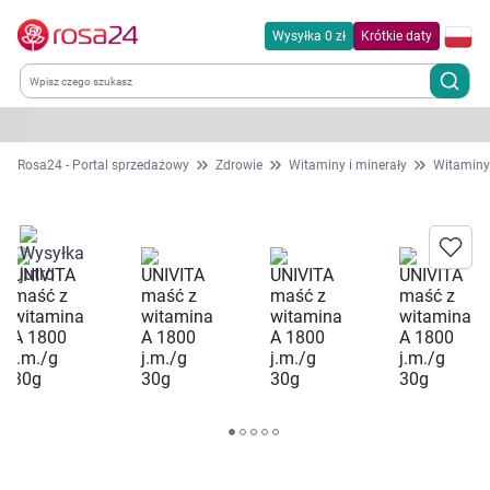
Wysyłka 0 zł
Krótkie daty
Kategorie
Rosa24 - Portal sprzedażowy
Zdrowie
Witaminy i minerały
Witaminy
Chemia gospodarcza
Dla zwierząt
Dom i ogród
Zdrowie
Kobieta w ciąży i mama