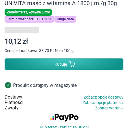
Dziecko
UNIVITA maść z witamina A 1800 j.m./g 30g
Zamów teraz, wysyłka jutro!
Higiena
Termin ważności: 31.01.2028
Długa data
Kosmetyki
10,12 zł
Mężczyzna
Cena jednostkowa:
33,73 PLN za 100 g
Zdrowy styl życia
Kupuję
Zabawki
Produkt dostępny w magazynie
Sprzęt medyczny
Dostawy
Zobacz opcje dostawy
Płatności
Zobacz opcje płatności
Motoryzacja
Zwroty
Zobacz warunki
Grupy produktowe
Kup teraz - zapłać za 30 dni