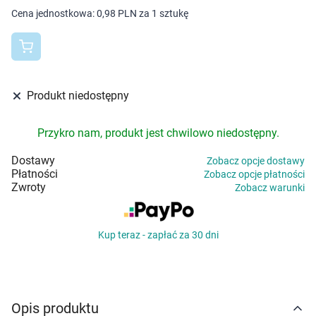
Dziecko
Cena jednostkowa:
0,98 PLN za 1 sztukę
Higiena
Kosmetyki
Produkt niedostępny
Mężczyzna
Przykro nam, produkt jest chwilowo niedostępny.
Zdrowy styl życia
Dostawy
Zobacz opcje dostawy
Płatności
Zobacz opcje płatności
Zabawki
Zwroty
Zobacz warunki
Sprzęt medyczny
Kup teraz - zapłać za 30 dni
Motoryzacja
Grupy produktowe
Opis produktu