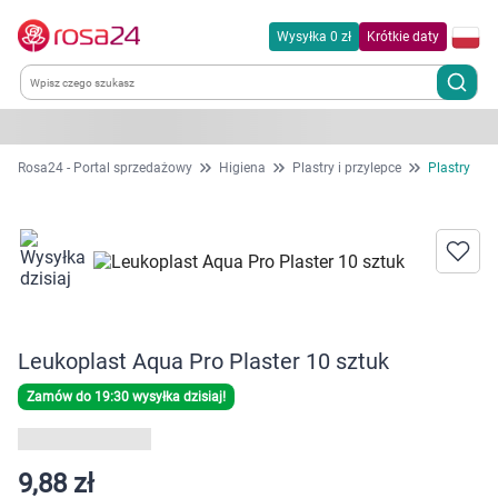
Wysyłka 0 zł
Krótkie daty
Kategorie
Rosa24 - Portal sprzedażowy
Higiena
Plastry i przylepce
Plastry
Chemia gospodarcza
Dla zwierząt
Dom i ogród
Leukoplast Aqua Pro Plaster 10 sztuk
Zdrowie
Zamów do 19:30 wysyłka dzisiaj!
Kobieta w ciąży i mama
9,88 zł