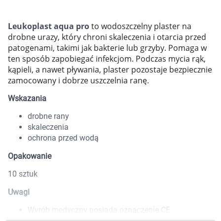
Marki
Leukoplast aqua pro
to wodoszczelny plaster na
drobne urazy, który chroni skaleczenia i otarcia przed
patogenami, takimi jak bakterie lub grzyby. Pomaga w
ten sposób zapobiegać infekcjom. Podczas mycia rąk,
kąpieli, a nawet pływania, plaster pozostaje bezpiecznie
zamocowany i dobrze uszczelnia ranę.
Wskazania
drobne rany
skaleczenia
ochrona przed wodą
Opakowanie
10 sztuk
Uwagi
Korzystamy z plików cookies w celu
Wyrób medyczny posiada oznaczenie CE
dostosowania zawartości serwisu do Twoich
Produkt posiada etykietę, instrukcję obsługi