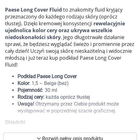
Marki
Paese Long Cover Fluid
to znakomity fluid kryjący
przeznaczony do każdego rodzaju skóry (oprócz
tłustej). Dzięki kremowej konsystencji
rewelacyjnie
ujednolica kolor cery oraz ukrywa wszelkie
niedoskonałości skóry
. Jego długotrwałe działanie
sprawi, że będziesz wyglądać świeżo i promiennie przez
cały dzień! Uczyń swoją skórę nieskazitelną i widocznie
młodszą i już teraz kup podkład Paese Long Cover
Fluid!
Podkład Paese Long Cover
Kolor
: 1,5 – Beige (beż)
Pojemność
: 30 ml
Rodzaj cery:
każda oprócz tłustej
Uwaga!
Otrzymany przez Ciebie produkt może
występować w poprzedniej szacie graficznej.
Składniki
Korzystamy z plików cookies w celu
dostosowania zawartości serwisu do Twoich
składniki aktywne:
preferencji. Więcej informacji znajdziesz w
Rozwiń pełny opis produktu