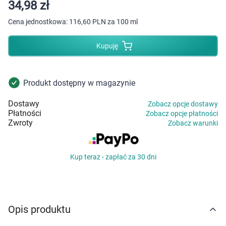
Dziecko
34,98 zł
Cena jednostkowa:
116,60 PLN za 100 ml
Higiena
Kupuję
Kosmetyki
Mężczyzna
Produkt dostępny w magazynie
Dostawy
Zobacz opcje dostawy
Zdrowy styl życia
Płatności
Zobacz opcje płatności
Zwroty
Zobacz warunki
Zabawki
Kup teraz - zapłać za 30 dni
Sprzęt medyczny
Motoryzacja
Opis produktu
Grupy produktowe