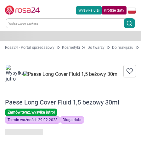
Wysyłka 0 zł
Krótkie daty
Kategorie
Rosa24 - Portal sprzedażowy
Kosmetyki
Do twarzy
Do makijażu
Chemia gospodarcza
Dla zwierząt
Dom i ogród
Paese Long Cover Fluid 1,5 beżowy 30ml
Zdrowie
Zamów teraz, wysyłka jutro!
Termin ważności: 29.02.2028
Długa data
Kobieta w ciąży i mama