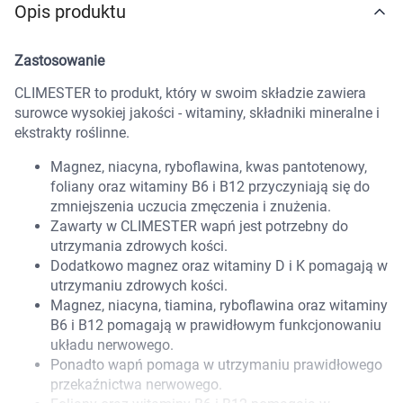
Opis produktu
Marki
Zastosowanie
CLIMESTER to produkt, który w swoim składzie zawiera
surowce wysokiej jakości - witaminy, składniki mineralne i
ekstrakty roślinne.
Magnez, niacyna, ryboflawina, kwas pantotenowy,
foliany oraz witaminy B6 i B12 przyczyniają się do
zmniejszenia uczucia zmęczenia i znużenia.
Zawarty w CLIMESTER wapń jest potrzebny do
utrzymania zdrowych kości.
Dodatkowo magnez oraz witaminy D i K pomagają w
utrzymaniu zdrowych kości.
Magnez, niacyna, tiamina, ryboflawina oraz witaminy
B6 i B12 pomagają w prawidłowym funkcjonowaniu
układu nerwowego.
Ponadto wapń pomaga w utrzymaniu prawidłowego
Korzystamy z plików cookies w celu
przekaźnictwa nerwowego.
dostosowania zawartości serwisu do Twoich