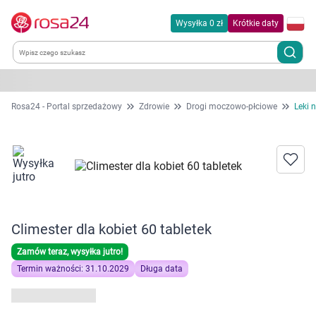
Wysyłka 0 zł
Krótkie daty
Kategorie
Rosa24 - Portal sprzedażowy
Zdrowie
Drogi moczowo-płciowe
Leki 
Chemia gospodarcza
Dla zwierząt
Dom i ogród
Climester dla kobiet 60 tabletek
Zdrowie
Zamów teraz, wysyłka jutro!
Termin ważności: 31.10.2029
Długa data
Kobieta w ciąży i mama