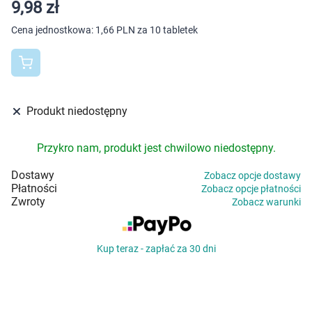
Dziecko
9,98 zł
Cena jednostkowa:
1,66 PLN za 10 tabletek
Higiena
Kosmetyki
Mężczyzna
Produkt niedostępny
Zdrowy styl życia
Przykro nam, produkt jest chwilowo niedostępny.
Dostawy
Zobacz opcje dostawy
Zabawki
Płatności
Zobacz opcje płatności
Zwroty
Zobacz warunki
Sprzęt medyczny
Kup teraz - zapłać za 30 dni
Motoryzacja
Grupy produktowe