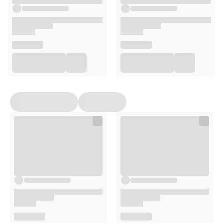
substancje przeciwzbrylające: poliwinylopirolidon, glikol
polietylenowy; substancja wypełniająca: talk;
średniołańcuchowe kwasy tłuszczowe; barwniki: dwutlenek
tytanu, koszenila, indygotyna.
Produkt może zawierać laktozę (z mleka).
Skład
Składnik
w 1 tabletce
RWS*
Ekstrakt z liści i kwiatów koniczyny czerwonej
200 mg
—
– w tym: izoflawony
80 mg
—
Witamina K2
37,5 µg
50%
Witamina D3
50 µg
1000%
Wapń
120 mg
15%
*RWS- referencyjna wartość spożycia
Opakowanie
60 tabletek
Uwagi