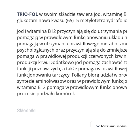
Zabawki
Zwierzęta gospodarskie
TRIO-FOL
w swoim składzie zawiera jod, witaminę B1
Akwarystyka
glukozaminowa kwasu (65) -5-metylotetrahydrofoli
Jod i witamina B12 przyczyniają się do utrzymania
pomagają w prawidłowym funkcjonowaniu układu ner
pomagają w utrzymaniu prawidłowego metabolizmu
psychologicznych oraz przyczyniają się do zmniejsz
pomaga w prawidłowej produkcji czerwonych krwine
produkcji krwi. Dodatkowo jod pomaga zachować 
funkcji poznawczych, a także pomaga w prawidłowe
funkcjonowaniu tarczycy. Foliany biorą udział w p
syntezie aminokwasów oraz w prawidłowym funkcj
witamina B12 pomaga w prawidłowym funkcjonowan
procesie podziału komórek.
Składniki
Składniki aktywne:
K
Rozwiń pełny