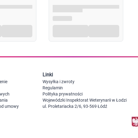
Probiotyki, odbudowa flory jelitowej
Szczot
Leki na zgagę i refluks
Akcesoria dzie
Suplementy z błonnikiem
Nocnik
Syropy i tabletki na brak apetytu
Laktat
Leki i suplementy na choroby trzustki
Smoczk
Leki na nietolerancję laktozy
Leki i suplementy na pasożyty ludzkie
Leki na ból brzucha i skurcze
Pościel
Leki i suplementy na wzdęcia
Leki na niestrawność i ból żołądka
Żywienie w chorobie
Akceso
Serce i układ krążenia
Gryzak
Linki
Leki i suplementy na cholesterol
Karmie
Preparaty wspomagające pracę serca
enie
Wysyłka i zwroty
Maści, tabletki i leki na żylaki
Regulamin
Maści, czopki i leki na hemoroidy
owych
Polityka prywatności
Kwasy tłuszczowe omega 3, 6, 9
ania
Wojewódzki Inspektorat Weterynarii w Łodzi
Leki przeciwzakrzepowe
 od umowy
ul. Proletariacka 2/6, 93-569 Łódź
Leki na nadciśnienie
Leki i tabletki na krążenie
Leki na obrzęki nóg
Seks i zdrowie intymne
Lubrykanty