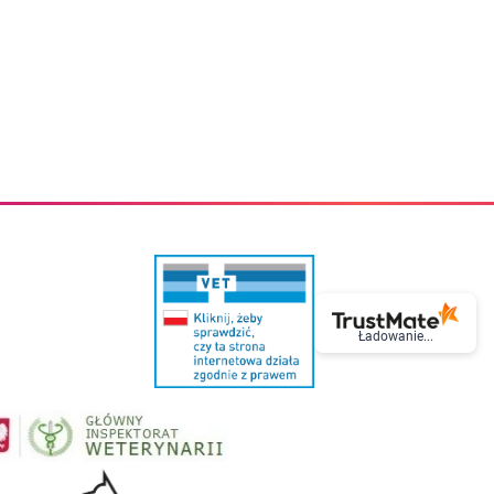
eczki do zębów dla dzieci
Kremy do twarzy
cięce
Kremy przeciwzmarszczkowe
i
Kremy na noc
ory i akcesoria
Cera mieszana tłusta trądzikowa
i i akcesoria
Cera sucha
Smoczki uspokajające dla dzieci i niemowlaków
Cera naczynkowa
Akcesoria do smoczków
Cera wrażliwa i atopowa
 i tekstylia dla dzieci
Na dzień
Otulacze
Na dzień i na noc
Prześcieradła, podkłady
Mgiełki do twarzy
ria do kąpieli
Olejki do twarzy
i
Paski i plastry oczyszczające
nie dzieci
Preparaty punktowe
Szczoteczki i akcesoria do mycia butelek dla dzieci i niemow
Serum do twarzy
Termosy dla dzieci i niemowląt
Wody termalne
Śniadaniowki dla dzieci i niemowląt
Korean Beauty
Ładowanie...
Sterylizatory do butelek dla dzieci i niemowląt
Do rzęs i brwi
Butelki dla dzieci
Kosmetyki do makijażu oczu
Akcesoria do butelek i kubków
Tusze do rzęs
Kubki dla dzieci
Kredki do oczu
Podgrzewacze
Eyelinery
Przechowywanie mleka
Cienie do powiek
Śliniaki
Artykuły kosmetyczne