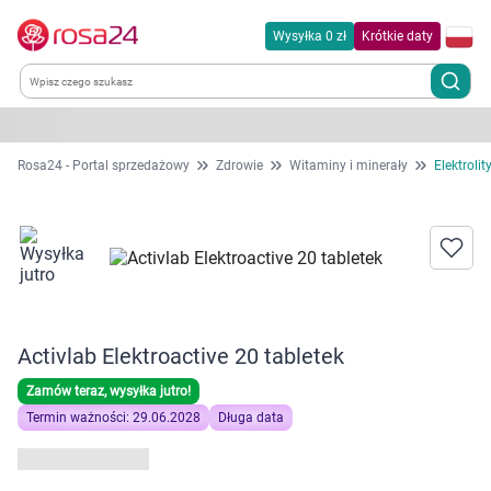
Wysyłka 0 zł
Krótkie daty
Kategorie
Rosa24 - Portal sprzedażowy
Zdrowie
Witaminy i minerały
Elektrolit
Chemia gospodarcza
Dla zwierząt
Dom i ogród
Activlab Elektroactive 20 tabletek
Zdrowie
Zamów teraz, wysyłka jutro!
Termin ważności: 29.06.2028
Długa data
Kobieta w ciąży i mama