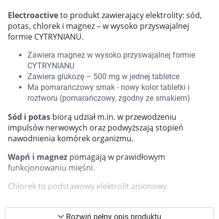
Marki
Electroactive
to produkt zawierający elektrolity: sód,
potas, chlorek i magnez – w wysoko przyswajalnej
formie CYTRYNIANU.
Zawiera magnez w wysoko przyswajalnej formie
CYTRYNIANU
Zawiera glukozę – 500 mg w jednej tabletce
Ma pomarańczowy smak - nowy kolor tabletki i
roztworu (pomarańczowy, zgodny ze smakiem)
Sód i potas
biorą udział m.in. w przewodzeniu
impulsów nerwowych oraz podwyższają stopień
nawodnienia komórek organizmu.
Wapń i magnez
pomagają w prawidłowym
funkcjonowaniu mięśni.
Chlorek to podstawowy elektrolit anionowy.
Korzystamy z plików cookies w celu
Skład
dostosowania zawartości serwisu do Twoich
preferencji. Więcej informacji znajdziesz w
Rozwiń pełny opis produktu