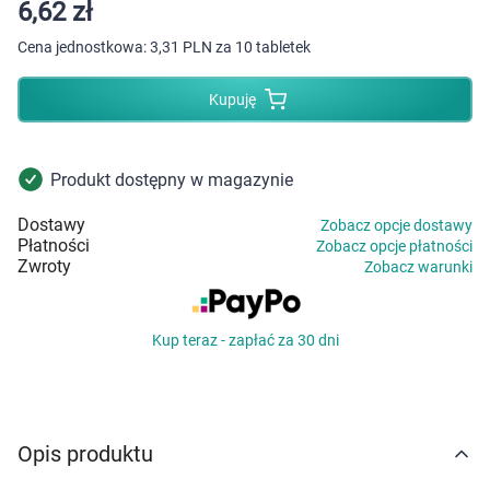
Dziecko
6,62 zł
Cena jednostkowa:
3,31 PLN za 10 tabletek
Higiena
Kupuję
Kosmetyki
Mężczyzna
Produkt dostępny w magazynie
Dostawy
Zobacz opcje dostawy
Zdrowy styl życia
Płatności
Zobacz opcje płatności
Zwroty
Zobacz warunki
Zabawki
Kup teraz - zapłać za 30 dni
Sprzęt medyczny
Motoryzacja
Opis produktu
Grupy produktowe