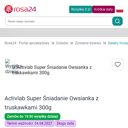
Wysyłka 0 zł
Krótkie daty
Kategorie
Rosa24 - Portal sprzedażowy
Dziecko
Żywienie dziecka
Desery, musy,
Chemia gospodarcza
Dla zwierząt
Dom i ogród
Activlab Super Śniadanie Owsianka z
Zdrowie
truskawkami 300g
Kobieta w ciąży i mama
Zamów do 19:30 wysyłka dzisiaj!
Termin ważności: 04.08.2027
Długa data