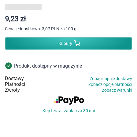
Dziecko
Higiena
9,23 zł
Cena jednostkowa:
3,07 PLN za 100 g
Kosmetyki
Kupuję
Mężczyzna
Zdrowy styl życia
Produkt dostępny w magazynie
Dostawy
Zobacz opcje dostawy
Zabawki
Płatności
Zobacz opcje płatności
Zwroty
Zobacz warunki
Sprzęt medyczny
Kup teraz - zapłać za 30 dni
Motoryzacja
Grupy produktowe