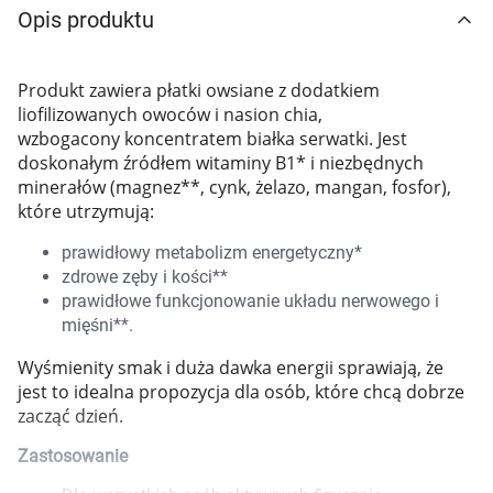
Opis produktu
Marki
Produkt zawiera płatki owsiane z dodatkiem
liofilizowanych owoców i nasion chia,
wzbogacony koncentratem białka serwatki. Jest
doskonałym źródłem witaminy B1* i niezbędnych
minerałów (magnez**, cynk, żelazo, mangan, fosfor),
które utrzymują:
prawidłowy metabolizm energetyczny*
zdrowe zęby i kości**
prawidłowe funkcjonowanie układu nerwowego i
mięśni**.
Wyśmienity smak i duża dawka energii sprawiają, że
jest to idealna propozycja dla osób, które chcą dobrze
zacząć dzień.
Zastosowanie
Korzystamy z plików cookies w celu
dostosowania zawartości serwisu do Twoich