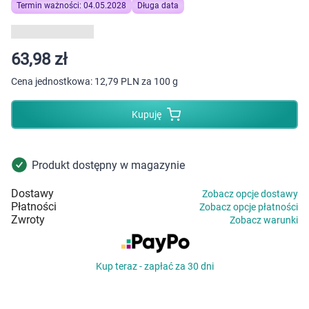
Dziecko
Termin ważności: 04.05.2028
Długa data
Higiena
63,98 zł
Kosmetyki
Cena jednostkowa:
12,79 PLN za 100 g
Mężczyzna
Kupuję
Zdrowy styl życia
Produkt dostępny w magazynie
Zabawki
Dostawy
Zobacz opcje dostawy
Płatności
Zobacz opcje płatności
Sprzęt medyczny
Zwroty
Zobacz warunki
Motoryzacja
Kup teraz - zapłać za 30 dni
Grupy produktowe