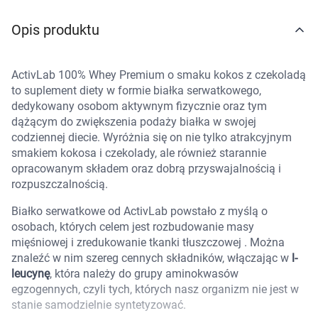
Marki
Opis produktu
ActivLab 100% Whey Premium o smaku kokos z czekoladą
to suplement diety w formie białka serwatkowego,
dedykowany osobom aktywnym fizycznie oraz tym
dążącym do zwiększenia podaży białka w swojej
codziennej diecie. Wyróżnia się on nie tylko atrakcyjnym
smakiem kokosa i czekolady, ale również starannie
opracowanym składem oraz dobrą przyswajalnością i
rozpuszczalnością.
Białko serwatkowe od ActivLab powstało z myślą o
osobach, których celem jest rozbudowanie masy
mięśniowej i zredukowanie tkanki tłuszczowej . Można
znaleźć w nim szereg cennych składników, włączając w
l-
leucynę
, która należy do grupy aminokwasów
egzogennych, czyli tych, których nasz organizm nie jest w
stanie samodzielnie syntetyzować.
Korzystamy z plików cookies w celu