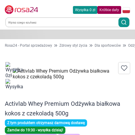
Wysyłka 0 zł
Krótkie daty
Kategorie
Rosa24 - Portal sprzedażowy
Zdrowy styl życia
Dla sportowców
Odż
Chemia gospodarcza
Dla zwierząt
Dom i ogród
Activlab Whey Premium Odżywka białkowa
Zdrowie
kokos z czekoladą 500g
Kobieta w ciąży i mama
Z tym produktem otrzymasz darmową dostawę
Zamów do 19:30 - wysyłka dzisiaj!